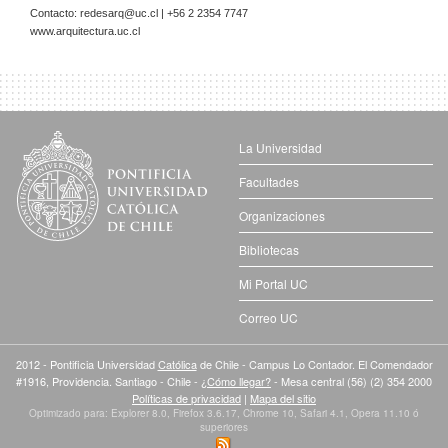
Contacto:
redesarq@uc.cl
| +56 2 2354 7747
www.arquitectura.uc.cl
La Universidad
Facultades
Organizaciones
Bibliotecas
Mi Portal UC
Correo UC
2012 - Pontificia Universidad
Católica
de Chile - Campus Lo Contador. El Comendador
#1916, Providencia. Santiago - Chile -
¿Cómo llegar?
- Mesa central (56) (2) 354 2000
Políticas de privacidad
|
Mapa del sitio
Optimizado para: Explorer 8.0, Firefox 3.6.17, Chrome 10, Safari 4.1, Opera 11.10 ó
superiores