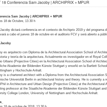
 18 Conferencia Sam Jacoby | ARCHIPRIX + MPUR
erencia Sam Jacoby | ARCHIPRIX + MPUR
s 18 de Octubre, 13.30 h
Jacoby dictará conferencia
en el contexto de Archiprix 2019 y
del programa 
evará a cabo el jueves 18 de octubre en el auditorio FCV y será abierto a públ
Jacoby
y es arquitecto con Diploma de la
Architectural Association School of Archit
storia y teoría de la arquitectura. Actualmente es investigador en el Royal Coll
o Urbano (
Projective Cities
) en la Architectural Association School of Archite
liche Akademie der Bildenden Künste Stuttgart y enseñó en la Bartlett School 
ttingham y Hochschule Anhalt.
y is a chartered architect with a Diploma from the Architectural Association 
ische Universität Berlin in architectural history and theory. He is currently a 
Phil in Architecture and Urban Design (Projective Cities) at the Architectural
iting professor at the Staatliche Akademie der Bildenden Künste Stuttgart and 
rsity College London, University of Nottingham and Hochschule Anhalt.
a_
s 18 de octubre de 2018, 13.30 h.