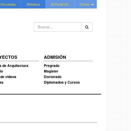
 Vinculadas
Biblioteca
Mi Portal UC
Correo
Buscar...
YECTOS
ADMISIÓN
s de Arquitectura
Pregrado
io
Magíster
 de videos
Doctorado
ias
Diplomados y Cursos