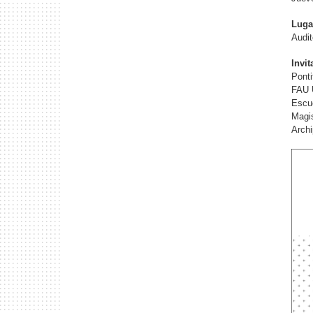
Luga
Audi
Invit
Ponti
FAU U
Escue
Magi
Archi