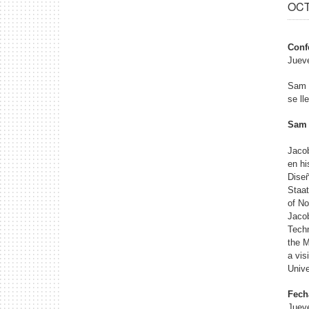
OCT
Conf
Jueve
Sam 
se ll
Sam 
Jacob
en hi
Diseñ
Staat
of No
Jacob
Techn
the M
a vis
Unive
Fech
Jueve