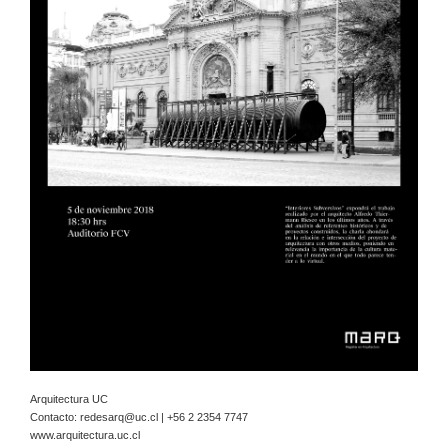
Arquitectura UC
Contacto:
redesarq@uc.cl
| +56 2 2354 7747
www.arquitectura.uc.cl