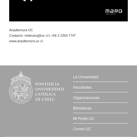
Arquitectura UC
Contacto:
redesarq@uc.cl
| +56 2 2354 7747
www.arquitectura.uc.cl
La Universidad
Facultades
Organizaciones
Bibliotecas
Mi Portal UC
Correo UC