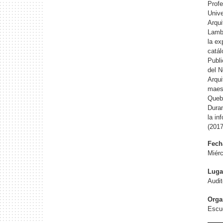
Profe
Unive
Arqui
Lambe
la ex
catál
Publi
del N
Arqui
maest
Quebe
Duran
la in
(2017
Fech
Miérc
Luga
Audi
Orga
Escue