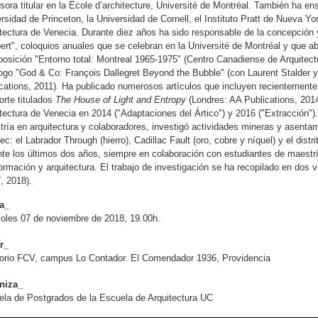
sora titular en la École d’architecture, Université de Montréal. También ha e
rsidad de Princeton, la Universidad de Cornell, el Instituto Pratt de Nueva Yor
tectura de Venecia. Durante diez años ha sido responsable de la concepción y
rt", coloquios anuales que se celebran en la Université de Montréal y que ab
posición "Entorno total: Montreal 1965-1975" (Centro Canadiense de Arquitectu
ogo "God & Co: François Dallegret Beyond the Bubble" (con Laurent Stalder 
cations, 2011). Ha publicado numerosos artículos que incluyen recientement
orte titulados
The House of Light and Entropy
(Londres: AA Publications, 2014
tectura de Venecia en 2014 ("Adaptaciones del Ártico") y 2016 ("Extracción")
ría en arquitectura y colaboradores, investigó actividades mineras y asentam
c: el Labrador Through (hierro), Cadillac Fault (oro, cobre y níquel) y el distr
te los últimos dos años, siempre en colaboración con estudiantes de maestrí
formación y arquitectura. El trabajo de investigación se ha recopilado en dos
, 2018).
a_
oles 07 de noviembre de 2018, 19.00h.
r_
torio FCV, campus Lo Contador. El Comendador 1936, Providencia
niza_
la de Postgrados de la Escuela de Arquitectura UC