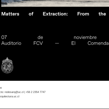
as
cto:
redesarq@uc.cl
| +56 2 2354 7747
quitectura.uc.cl