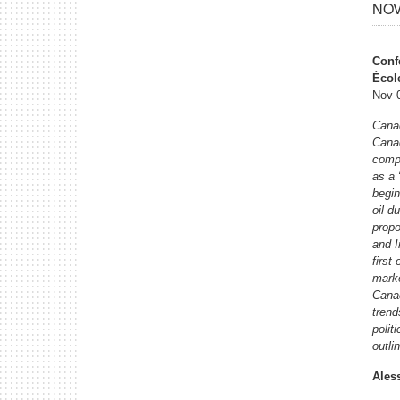
NOV 
Conf
École
Nov 0
Canad
Canad
compa
as a 
begin
oil d
propo
and I
first
marke
Canad
trend
polit
outli
Ales