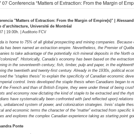
07 Conferencia "Matters of Extraction: From the Margin of Empi
erencia "Matters of Extraction: From the Margin of Empire(s)" |
Alessand
 d’architecture, Université de Montréal
7 | 19.00h. | Auditorio FCV
a is home to 75% of all global prospecting and mining companies. Because o
a has been named an extraction empire. Nevertheless, the Premier of Québec, P
nies to take advantage of the potentially rich mineral deposits in the North 
“colonized”. Historically, Canada’s economy has been based on the extraction 
ning in the seventeenth century; fish, timber, pulp and paper, in the eighteen
uring the twentieth and twenty-first century. Already in the 1930s, political ec
sed the “staples thesis” to explain the specificity of Canadian economic de
mperial control. Innis developed the staple thesis when Canadians began to rea
 of the French and than of British Empire, they were under threat of being cru
ts and economy now dictating the kind of staple to be extracted and the rhyt
ians have systematically been confronted with (and reflected upon) relations
s, unbalanced system of power, and colonization strategies. Innis’ staple thesi
ical and economic terms the character of the “matter” extracted from specific l
nes and explores the complex Canadian experience taking as starting point gol
sandra Ponte