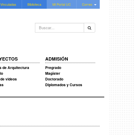
 Vinculadas
Biblioteca
Mi Portal UC
Correo
Buscar...
YECTOS
ADMISIÓN
s de Arquitectura
Pregrado
io
Magíster
 de videos
Doctorado
ias
Diplomados y Cursos