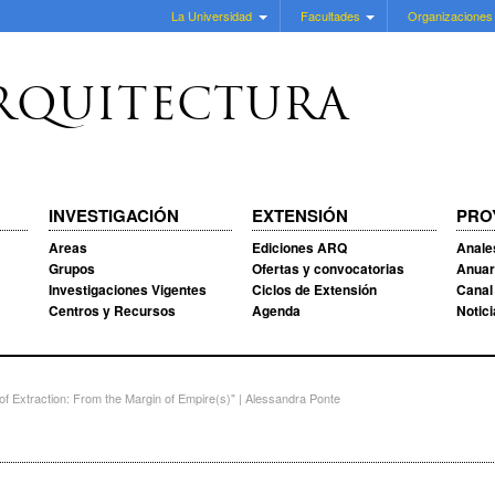
La Universidad
Facultades
Organizaciones
RQUITECTURA
INVESTIGACIÓN
EXTENSIÓN
PRO
Areas
Ediciones ARQ
Anale
Grupos
Ofertas y convocatorias
Anuar
Investigaciones Vigentes
Ciclos de Extensión
Canal
Centros y Recursos
Agenda
Notic
f Extraction: From the Margin of Empire(s)" | Alessandra Ponte