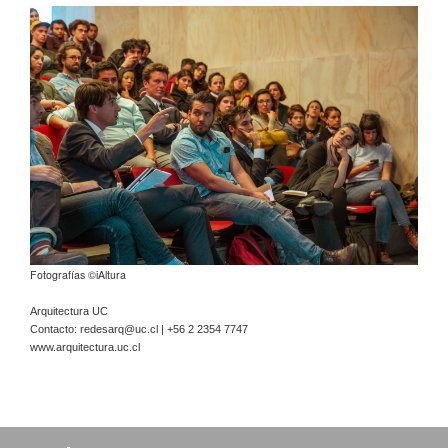
Fotografías ©
iAltura
Arquitectura UC
Contacto:
redesarq@uc.cl
| +56 2 2354 7747
www.arquitectura.uc.cl