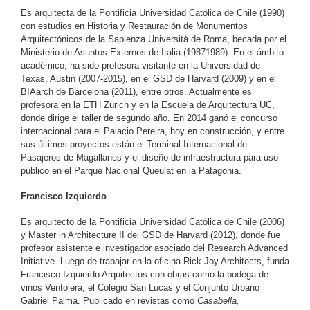
Es arquitecta de la Pontificia Universidad Católica de Chile (1990)
con estudios en Historia y Restauración de Monumentos
Arquitectónicos de la Sapienza Università de Roma, becada por el
Ministerio de Asuntos Externos de Italia (19871989). En el ámbito
académico, ha sido profesora visitante en la Universidad de
Texas, Austin (2007-2015), en el GSD de Harvard (2009) y en el
BIAarch de Barcelona (2011), entre otros. Actualmente es
profesora en la ETH Zürich y en la Escuela de Arquitectura UC,
donde dirige el taller de segundo año. En 2014 ganó el concurso
internacional para el Palacio Pereira, hoy en construcción, y entre
sus últimos proyectos están el Terminal Internacional de
Pasajeros de Magallanes y el diseño de infraestructura para uso
público en el Parque Nacional Queulat en la Patagonia.
Francisco Izquierdo
Es arquitecto de la Pontificia Universidad Católica de Chile (2006)
y Master in Architecture II del GSD de Harvard (2012), donde fue
profesor asistente e investigador asociado del Research Advanced
Initiative. Luego de trabajar en la oficina Rick Joy Architects, funda
Francisco Izquierdo Arquitectos con obras como la bodega de
vinos Ventolera, el Colegio San Lucas y el Conjunto Urbano
Gabriel Palma. Publicado en revistas como
Casabella,