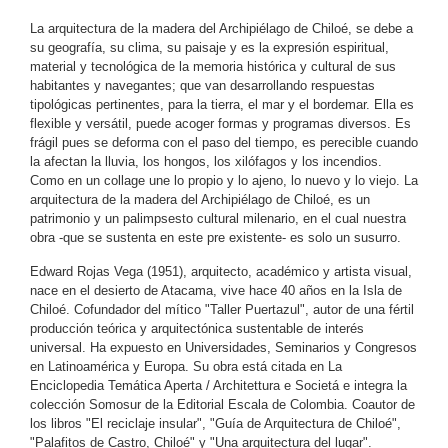
La arquitectura de la madera del Archipiélago de Chiloé, se debe a
su geografía, su clima, su paisaje y es la expresión espiritual,
material y tecnológica de la memoria histórica y cultural de sus
habitantes y navegantes; que van desarrollando respuestas
tipológicas pertinentes, para la tierra, el mar y el bordemar. Ella es
flexible y versátil, puede acoger formas y programas diversos. Es
frágil pues se deforma con el paso del tiempo, es perecible cuando
la afectan la lluvia, los hongos, los xilófagos y los incendios.
Como en un collage une lo propio y lo ajeno, lo nuevo y lo viejo. La
arquitectura de la madera del Archipiélago de Chiloé, es un
patrimonio y un palimpsesto cultural milenario, en el cual nuestra
obra -que se sustenta en este pre existente- es solo un susurro.
Edward Rojas Vega (1951), arquitecto, académico y artista visual,
nace en el desierto de Atacama, vive hace 40 años en la Isla de
Chiloé. Cofundador del mítico "Taller Puertazul", autor de una fértil
producción teórica y arquitectónica sustentable de interés
universal. Ha expuesto en Universidades, Seminarios y Congresos
en Latinoamérica y Europa. Su obra está citada en La
Enciclopedia Temática Aperta / Architettura e Societá e integra la
colección Somosur de la Editorial Escala de Colombia. Coautor de
los libros "El reciclaje insular", "Guía de Arquitectura de Chiloé",
"Palafitos de Castro, Chiloé" y "Una arquitectura del lugar".