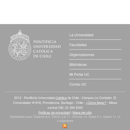
La Universidad
Facultades
Organizaciones
Bibliotecas
Mi Portal UC
Correo UC
2012 - Pontificia Universidad
Católica
de Chile - Campus Lo Contador. El
Comendador #1916, Providencia. Santiago - Chile -
¿Cómo llegar?
- Mesa
central (56) (2) 354 2000
Políticas de privacidad
|
Mapa del sitio
Optimizado para: Explorer 8.0, Firefox 3.6.17, Chrome 10, Safari 4.1, Opera 11.10
ó superiores