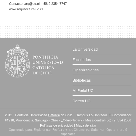
Contacto:
arq@uc.cl
| +56 2 2354 7747
www.arquitectura.uc.cl
La Universidad
Facultades
Organizaciones
Bibliotecas
Mi Portal UC
Correo UC
2012 - Pontificia Universidad
Católica
de Chile - Campus Lo Contador. El Comendador
#1916, Providencia. Santiago - Chile -
¿Cómo llegar?
- Mesa central (56) (2) 354 2000
Políticas de privacidad
|
Mapa del sitio
Optimizado para: Explorer 8.0, Firefox 3.6.17, Chrome 10, Safari 4.1, Opera 11.10 ó
superiores