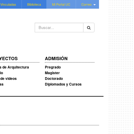
 Vinculadas
Biblioteca
Mi Portal UC
Correo
Buscar...
YECTOS
ADMISIÓN
s de Arquitectura
Pregrado
io
Magíster
 de videos
Doctorado
ias
Diplomados y Cursos