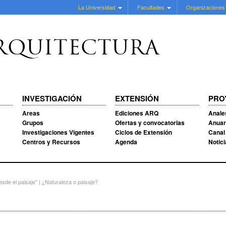
La Universidad
Facultades
Organizaciones
RQUITECTURA
INVESTIGACIÓN
EXTENSIÓN
PRO
Areas
Ediciones ARQ
Anale
Grupos
Ofertas y convocatorias
Anuar
Investigaciones Vigentes
Ciclos de Extensión
Canal
Centros y Recursos
Agenda
Notic
sde el paisaje" | ¿Naturaleza o paisaje?