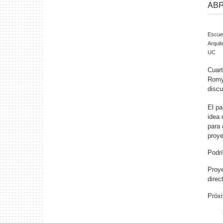
ABR 
Escue
Arquit
UC
Cuart
Romy
discu
El pa
idea 
para 
proye
Podrí
Proye
direc
Próx