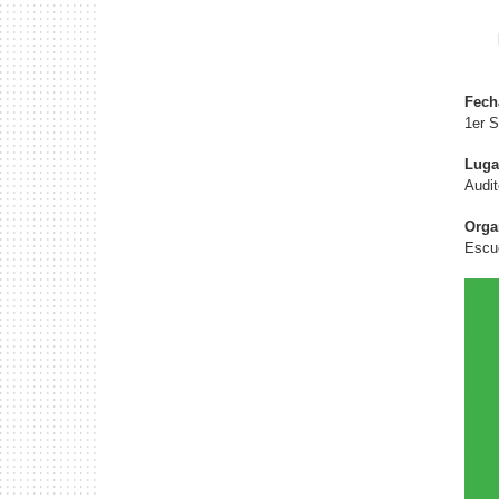
Fech
1er S
Luga
Audit
Orga
Escu