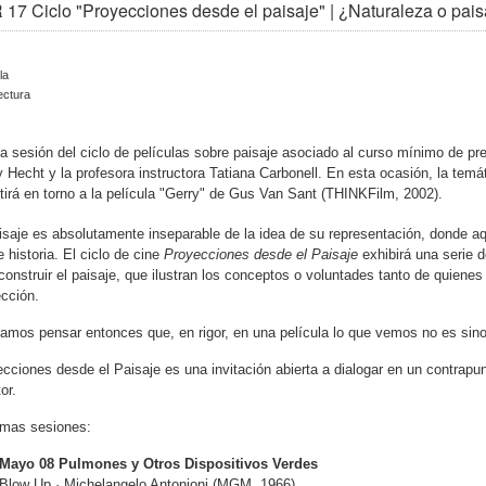
17 Ciclo "Proyecciones desde el paisaje" | ¿Naturaleza o pais
la
ectura
a sesión del ciclo de películas sobre paisaje asociado al curso mínimo de p
 Hecht y
la profesora instructora
Tatiana Carbonell. En esta ocasión, la temát
tirá en torno a la película "Gerry" de Gus Van Sant (THINKFilm, 2002).
isaje es absolutamente inseparable de la idea de su representación, donde aq
e historia. El ciclo de cine
Proyecciones desde el Paisaje
exhibirá una serie 
construir el paisaje, que ilustran los conceptos o voluntades tanto de quien
cción.
amos pensar entonces que, en rigor, en una película lo que vemos no es sino
cciones desde el Paisaje es una invitación abierta a dialogar en un contrapun
tor.
imas sesiones:
Mayo 08 Pulmones y Otros Dispositivos Verdes
Blow Up · Michelangelo Antonioni (MGM, 1966)