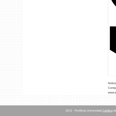
Notici
Conta
www.ar
2012 - Pontificia Universidad
Católica
de