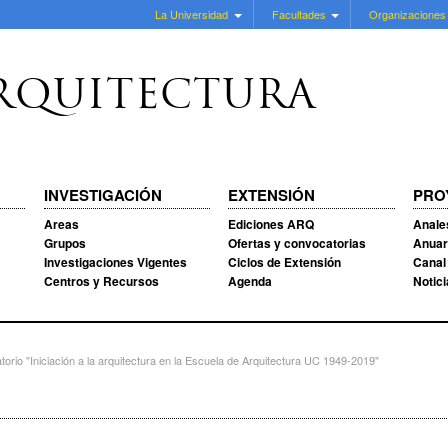
La Universidad
Facultades
Organizaciones
RQUITECTURA
INVESTIGACIÓN
EXTENSIÓN
PRO
Areas
Ediciones ARQ
Anale
Grupos
Ofertas y convocatorias
Anuar
Investigaciones Vigentes
Ciclos de Extensión
Canal
Centros y Recursos
Agenda
Notic
rio "Iniciación a la arquitectura en la Escuela de Arquitectura UC 1949-2019"