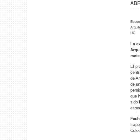
ABR 
Escue
Arquit
UC
La e
Arqu
mater
El pr
centr
de Ar
de un
persi
que h
sido 
espec
Fech
Expos
Coloq