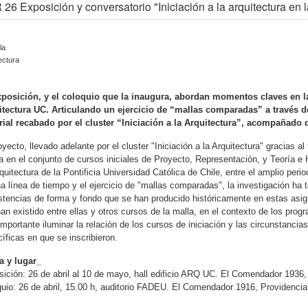
26 Exposición y conversatorio "Iniciación a la arquitectura en
la
ectura
xposición, y el coloquio que la inaugura, abordan momentos claves en la
itectura UC. Articulando un ejercicio de “mallas comparadas” a través de
ial recabado por el cluster “Iniciación a la Arquitectura”, acompañado d
oyecto, llevado adelante por el cluster "Iniciación a la Arquitectura" gracia
a en el conjunto de cursos iniciales de Proyecto, Representación, y Teoría e H
quitectura de la Pontificia Universidad Católica de Chile, entre el amplio per
a línea de tiempo y el ejercicio de "mallas comparadas", la investigación ha 
stencias de forma y fondo que se han producido históricamente en estas asig
an existido entre ellas y otros cursos de la malla, en el contexto de los pro
importante iluminar la relación de los cursos de iniciación y las circunstancias 
íficas en que se inscribieron.
a y lugar_
ición: 26 de abril al 10 de mayo, hall edificio ARQ UC.
El Comendador 1936,
uio: 26 de abril, 15.00 h, auditorio FADEU.
El Comendador 1916, Providencia