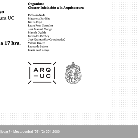
llegar?
- Mesa central (56) (2) 354 2000