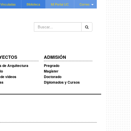
 Vinculadas
Biblioteca
Mi Portal UC
Correo
Buscar...
YECTOS
ADMISIÓN
s de Arquitectura
Pregrado
io
Magíster
 de videos
Doctorado
ias
Diplomados y Cursos