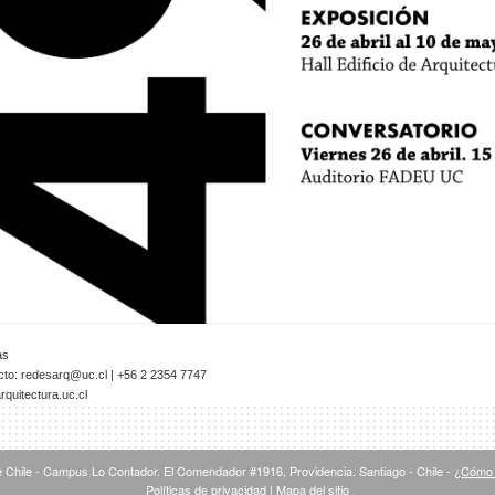
as
cto:
redesarq@uc.cl
| +56 2 2354 7747
quitectura.uc.cl
 Chile - Campus Lo Contador. El Comendador #1916, Providencia. Santiago - Chile -
¿Cómo 
Políticas de privacidad
|
Mapa del sitio