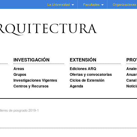
La Universidad
Facultades
Organizaciones
RQUITECTURA
INVESTIGACIÓN
EXTENSIÓN
PRO
Areas
Ediciones ARQ
Anale
Grupos
Ofertas y convocatorias
Anuar
Investigaciones Vigentes
Ciclos de Extensión
Canal
Centros y Recursos
Agenda
Notic
leres de posgrado 2019-1