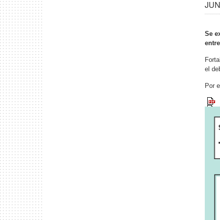
JUN 
Se e
entr
Forta
el de
Por e