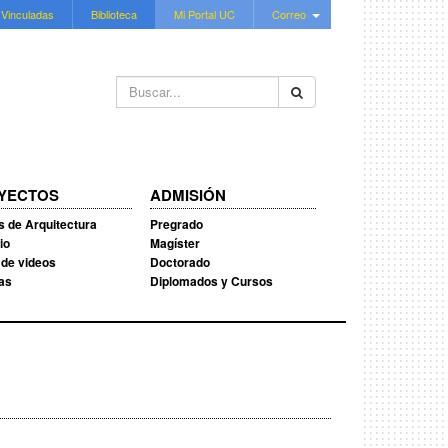
 Vinculadas
Biblioteca
Mi Portal UC
Correo
Buscar...
YECTOS
ADMISIÓN
s de Arquitectura
Pregrado
io
Magíster
 de videos
Doctorado
ias
Diplomados y Cursos