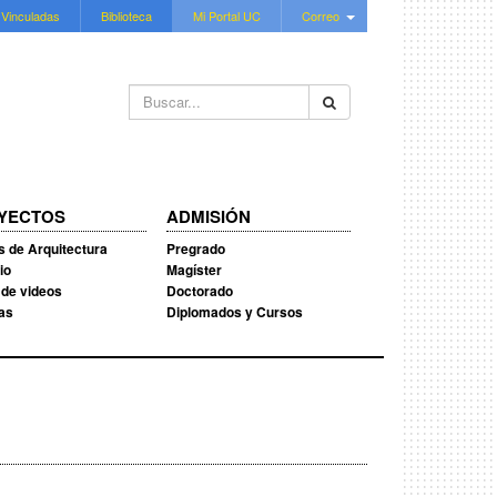
 Vinculadas
Biblioteca
Mi Portal UC
Correo
Buscar...
YECTOS
ADMISIÓN
s de Arquitectura
Pregrado
io
Magíster
 de videos
Doctorado
ias
Diplomados y Cursos