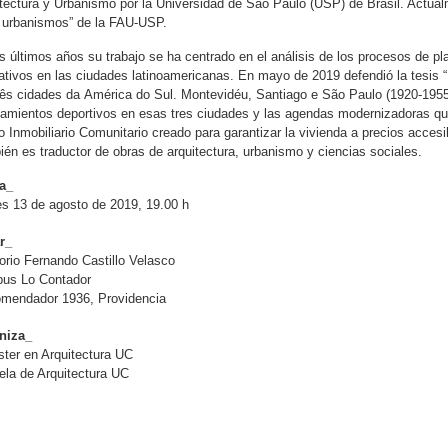
tectura y Urbanismo por la Universidad de São Paulo (USP) de Brasil. Actualm
 urbanismos” de la FAU-USP.
s últimos años su trabajo se ha centrado en el análisis de los procesos de pl
ativos en las ciudades latinoamericanas. En mayo de 2019 defendió la tesis
ês cidades da América do Sul. Montevidéu, Santiago e São Paulo (1920-1955)”
amientos deportivos en esas tres ciudades y las agendas modernizadoras q
 Inmobiliario Comunitario creado para garantizar la vivienda a precios accesible
én es traductor de obras de arquitectura, urbanismo y ciencias sociales.
a_
s 13 de agosto de 2019, 19.00 h
r_
orio Fernando Castillo Velasco
us Lo Contador
omendador 1936, Providencia
niza_
ter en Arquitectura UC
la de Arquitectura UC