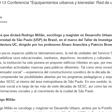
13 Conferencia "Equipamientos urbanos y bienestar: Red de 
la
ectura
la que dictará Rodrigo Millán, sociólogo y magíster en Desarrollo Urban
ersidad de São Paulo (USP) de Brasil, en el marco del Taller de Investig
itectura UC, dirigido por los profesores Álvaro Arancibia y Patricio Bro
pocos espacios públicos latinoamericanos, la red de unidades del Servicio
tibilizar usos educacionales, sanitarios, deportivos, recreativos y culturales a
a, la institución ha sido pionera en proponer edificios híbridos en que, por m
sarrollan actividades masivas para públicos diferentes. Tal como otros inve
ensador social” —experiencia del constructivismo soviético de la década de
compreender las posibilidades abiertas por los programas pedagógicos y arqui
des SESC al interior del área metropolitana de São Paulo. En ese sentido, la 
star social a lo largo de las más de siete décadas de SESC, así como las resp
formaciones sociales y al crecimiento de la ciudad de São Paulo.
igo Millán
go Millán es sociólogo y magíster en Desarrollo Urbano, ambos por la Pontific