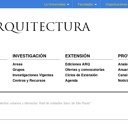
La Universidad
Facultades
Organizaciones
RQUITECTURA
INVESTIGACIÓN
EXTENSIÓN
PRO
Areas
Ediciones ARQ
Anale
Grupos
Ofertas y convocatorias
Anuar
Investigaciones Vigentes
Ciclos de Extensión
Canal
Centros y Recursos
Agenda
Notic
entos urbanos y bienestar: Red de unidades Sesc de São Paulo"