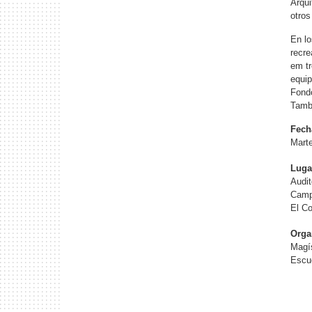
Arqui
otros
En lo
recre
em tr
equip
Fondo
Tambi
Fech
Marte
Luga
Audit
Camp
El C
Orga
Magís
Escue