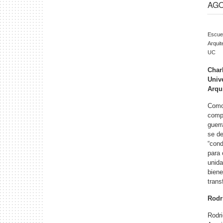
AGO 
Escue
Arquit
UC
Char
Univ
Arqu
Como 
compa
guerr
se de
“cond
para 
unida
biene
trans
Rodr
Rodri