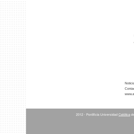
Notici
Conta
www.ar
2012 - Pontificia Universidad
Católica
de