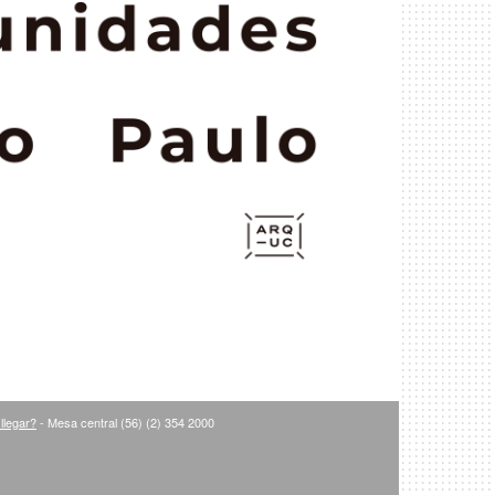
llegar?
- Mesa central (56) (2) 354 2000