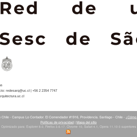
as
cto:
redesarq@uc.cl
| +56 2 2354 7747
quitectura.uc.cl
 Chile - Campus Lo Contador. El Comendador #1916, Providencia. Santiago - Chile -
¿Cómo 
Políticas de privacidad
|
Mapa del sitio
Optimizado para: Explorer 8.0, Firefox 3.6.17, Chrome 10, Safari 4.1, Opera 11.10 ó superiores