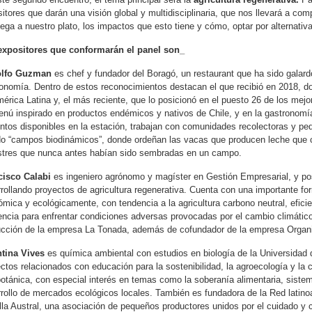
itores que darán una visión global y multidisciplinaria, que nos llevará a c
lega a nuestro plato, los impactos que esto tiene y cómo, optar por alternativ
expositores que conformarán el panel son_
lfo Guzman
es chef y fundador del Boragó, un restaurant que ha sido galar
onomía. Dentro de estos reconocimientos destacan el que recibió en 2018, d
érica Latina y, el más reciente, que lo posicionó en el puesto 26 de los mej
nú inspirado en productos endémicos y nativos de Chile, y en la gastronomí
ntos disponibles en la estación, trabajan con comunidades recolectoras y peq
o “campos biodinámicos”, donde ordeñan las vacas que producen leche que c
stres que nunca antes habían sido sembradas en un campo.
cisco Calabi
es ingeniero agrónomo y magíster en Gestión Empresarial, y pos
rollando proyectos de agricultura regenerativa. Cuenta con una importante f
mica y ecológicamente, con tendencia a la agricultura carbono neutral, efici
iencia para enfrentar condiciones adversas provocadas por el cambio climát
ucción de la empresa La Tonada, además de cofundador de la empresa Organ
ntina Vives
es química ambiental con estudios en biología de la Universidad 
ctos relacionados con educación para la sostenibilidad, la agroecología y la c
otánica, con especial interés en temas como la soberanía alimentaria, siste
rollo de mercados ecológicos locales. También es fundadora de la Red latino
la Austral, una asociación de pequeños productores unidos por el cuidado y 