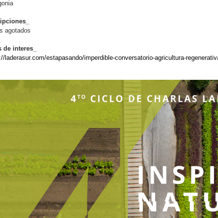
gonia
ripciones_
s agotados
s de interes_
://laderasur.com/estapasando/imperdible-conversatorio-agricultura-regenerativa