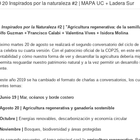
20 Inspirados por la naturaleza #2 | MAPA UC + Ladera Sur
o
Inspirados por la Naturaleza
#2 | "Agricultura regenerativa: de la semill
lfo Guzman +`
Francisco Calabi +
Valentina Vives +
Isidora Molina
óximo martes 20 de agosto se realizará el segundo conversatorio del ciclo de
a celebra su cuarta versión. Con el patrocinio oficial de la COP25, en este en
ntabilidad y cómo nuestra forma de ver y desarrollar la agricultura debería
ermita resguardar nuestro patrimonio natural y a la vez permitir un desarroll
ente.
este año 2019 se ha cambiado el formato de charlas a conversatorios, los cu
entes temas:
Junio 19 |
Mar, océanos y borde costero
Agosto 20 |
Agricultura regenerativa y ganadería sostenible
Octubre |
Energías renovables, descarbonización y economía circular
Noviembre |
Bosques, biodiversidad y áreas protegidas
te segundo encuentro, el tema principal será la
agricultura regenerativa.
Par