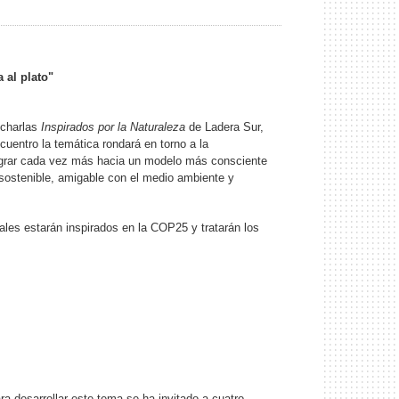
a al plato"
 charlas
Inspirados por la Naturaleza
de Ladera Sur,
cuentro la temática rondará en torno a la
 migrar cada vez más hacia un modelo más consciente
o sostenible, amigable con el medio ambiente y
ales estarán inspirados en la COP25 y tratarán los
a desarrollar este tema se ha invitado a cuatro