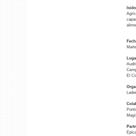
Isid
Agríc
capac
alime
Fech
Marte
Luga
Audi
Camp
El C
Orga
Lade
Cola
Ponti
Magís
Part
Epic