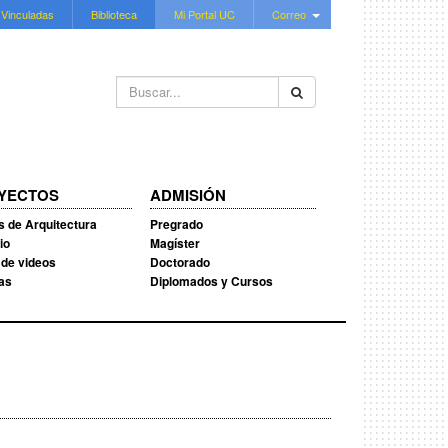
 Vinculadas
Biblioteca
Mi Portal UC
Correo
Buscar...
YECTOS
ADMISIÓN
s de Arquitectura
Pregrado
io
Magíster
 de videos
Doctorado
ias
Diplomados y Cursos