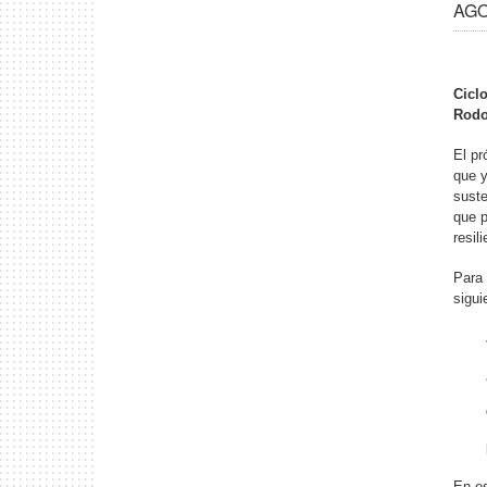
AGO 
Cicl
Rodo
El pr
que y
suste
que p
resili
Para 
sigui
En es