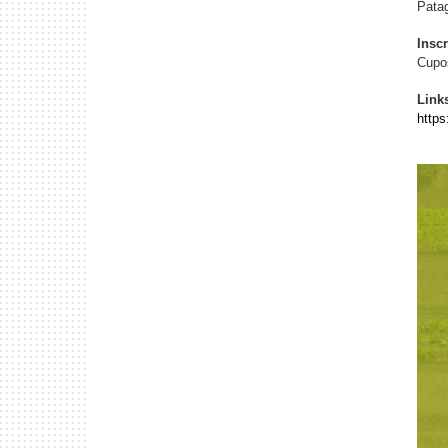
Pata
Insc
Cupo
Link
https