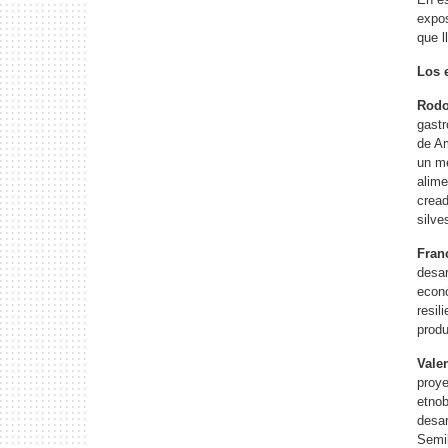
expos
que l
Los 
Rodo
gastr
de Am
un me
alime
cread
silve
Fran
desar
econó
resil
prod
Vale
proye
etnob
desar
Semil