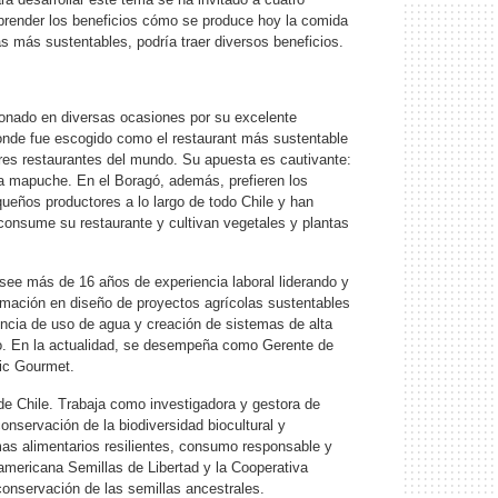
omprender los beneficios cómo se produce hoy la comida
as más sustentables, podría traer diversos beneficios.
donado en diversas ocasiones por su excelente
onde fue escogido como el restaurant más sustentable
ores restaurantes del mundo. Su apuesta es cautivante:
a mapuche. En el Boragó, además, prefieren los
ueños productores a lo largo de todo Chile y han
onsume su restaurante y cultivan vegetales y plantas
ee más de 16 años de experiencia laboral liderando y
ormación en diseño de proyectos agrícolas sustentables
encia de uso de agua y creación de sistemas de alta
ico. En la actualidad, se desempeña como Gerente de
ic Gourmet.
de Chile. Trabaja como investigadora y gestora de
onservación de la biodiversidad biocultural y
mas alimentarios resilientes, consumo responsable y
americana Semillas de Libertad y la Cooperativa
conservación de las semillas ancestrales.