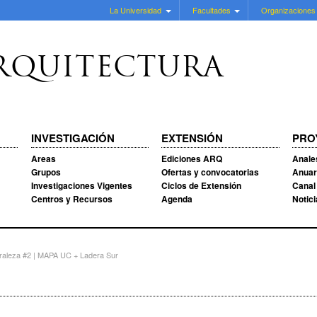
La Universidad
Facultades
Organizaciones
RQUITECTURA
INVESTIGACIÓN
EXTENSIÓN
PRO
Areas
Ediciones ARQ
Anale
Grupos
Ofertas y convocatorias
Anuar
Investigaciones Vigentes
Ciclos de Extensión
Canal
Centros y Recursos
Agenda
Notic
uraleza #2 | MAPA UC + Ladera Sur