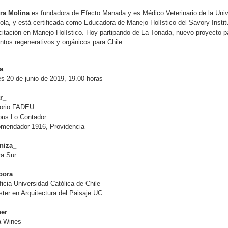
ora Molina
es fundadora de Efecto Manada y es Médico Veterinario de la Uni
ola, y está certificada como Educadora de Manejo Holístico del Savory Institu
itación en Manejo Holístico. Hoy partipando de La Tonada, nuevo proyecto par
ntos regenerativos y orgánicos para Chile.
a_
s 20 de junio de 2019, 19.00 horas
r_
torio FADEU
us Lo Contador
omendador 1916, Providencia
niza_
ra Sur
bora_
ficia Universidad Católica de Chile
ter en Arquitectura del Paisaje UC
ner_
a Wines