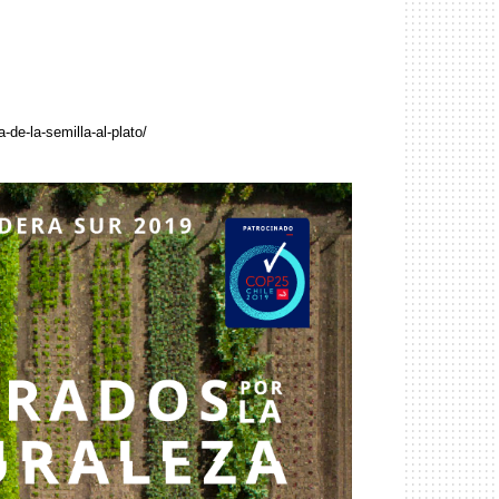
-de-la-semilla-al-plato/