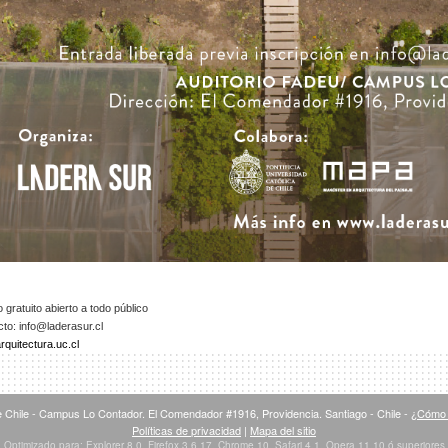
 gratuito abierto a todo público
cto:
info@laderasur.cl
quitectura.uc.cl
 Chile - Campus Lo Contador. El Comendador #1916, Providencia. Santiago - Chile -
¿Cómo 
Políticas de privacidad
|
Mapa del sitio
Optimizado para: Explorer 8.0, Firefox 3.6.17, Chrome 10, Safari 4.1, Opera 11.10 ó superiores