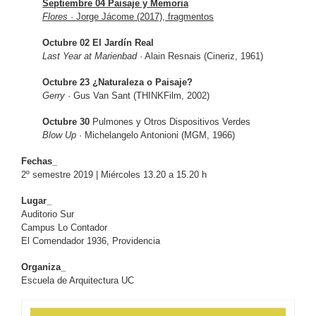
Septiembre 04 Paisaje y Memoria
Flores
· Jorge Jácome (2017), fragmentos
Octubre 02 El Jardín Real
Last Year at Marienbad
· Alain Resnais (Cineriz, 1961)
Octubre 23 ¿Naturaleza o Paisaje?
Gerry
· Gus Van Sant (THINKFilm, 2002)
Octubre 30
Pulmones y Otros Dispositivos Verdes
Blow Up
· Michelangelo Antonioni (MGM, 1966)
Fechas_
2º semestre 2019 | Miércoles 13.20 a 15.20 h
Lugar_
Auditorio Sur
Campus Lo Contador
El Comendador 1936, Providencia
Organiza_
Escuela de Arquitectura UC