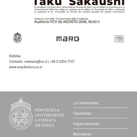
Noticias
Contacto:
redesarq@uc.cl
| +56 2 2354 7747
www.arquitectura.uc.cl
La Universidad
Facultades
Organizaciones
Bibliotecas