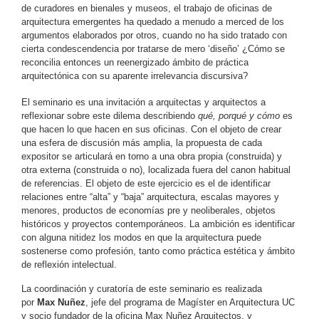
de curadores en bienales y museos, el trabajo de oficinas de
arquitectura emergentes ha quedado a menudo a merced de los
argumentos elaborados por otros, cuando no ha sido tratado con
cierta condescendencia por tratarse de mero ‘diseño’ ¿Cómo se
reconcilia entonces un reenergizado ámbito de práctica
arquitectónica con su aparente irrelevancia discursiva?
El seminario es una invitación a arquitectas y arquitectos a
reflexionar sobre este dilema describiendo
qué, porqué y cómo
es
que hacen lo que hacen en sus oficinas. Con el objeto de crear
una esfera de discusión más amplia, la propuesta de cada
expositor se articulará en torno a una obra propia (construida) y
otra externa (construida o no), localizada fuera del canon habitual
de referencias. El objeto de este ejercicio es el de identificar
relaciones entre “alta” y “baja” arquitectura, escalas mayores y
menores, productos de economías pre y neoliberales, objetos
históricos y proyectos contemporáneos. La ambición es identificar
con alguna nitidez los modos en que la arquitectura puede
sostenerse como profesión, tanto como práctica estética y ámbito
de reflexión intelectual.
La coordinación y curatoría de este seminario es realizada
por
Max Nuñez
, jefe del programa de Magíster en Arquitectura UC
y socio fundador de la oficina
Max Nuñez Arquitectos, y