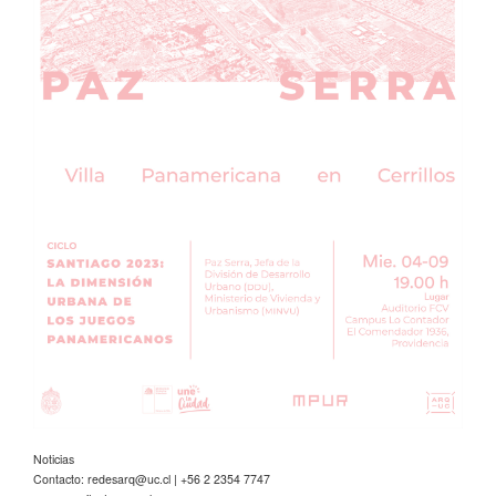
Noticias
Contacto:
redesarq@uc.cl
| +56 2 2354 7747