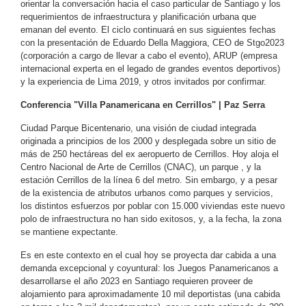
orientar la conversación hacia el caso particular de Santiago y los
requerimientos de infraestructura y planificación urbana que
emanan del evento. El ciclo continuará en sus siguientes fechas
con la presentación de Eduardo Della Maggiora, CEO de Stgo2023
(corporación a cargo de llevar a cabo el evento), ARUP (empresa
internacional experta en el legado de grandes eventos deportivos)
y la experiencia de Lima 2019, y otros invitados por confirmar.
Conferencia "Villa Panamericana en Cerrillos" | Paz Serra
Ciudad Parque Bicentenario, una visión de ciudad integrada
originada a principios de los 2000 y desplegada sobre un sitio de
más de 250 hectáreas del ex aeropuerto de Cerrillos. Hoy aloja el
Centro Nacional de Arte de Cerrillos (CNAC), un parque , y la
estación Cerrillos de la línea 6 del metro. Sin embargo, y a pesar
de la existencia de atributos urbanos como parques y servicios,
los distintos esfuerzos por poblar con 15.000 viviendas este nuevo
polo de infraestructura no han sido exitosos, y, a la fecha, la zona
se mantiene expectante.
Es en este contexto en el cual hoy se proyecta dar cabida a una
demanda excepcional y coyuntural: los Juegos Panamericanos a
desarrollarse el año 2023 en Santiago requieren proveer de
alojamiento para aproximadamente 10 mil deportistas (una cabida