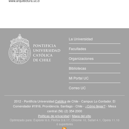
www.arquitectura.uc.cl
La Universidad
Facultades
Organizaciones
Bibliotecas
Mi Portal UC
Correo UC
2012 - Pontificia Universidad
Católica
de Chile - Campus Lo Contador. El
Comendador #1916, Providencia. Santiago - Chile -
¿Cómo llegar?
- Mesa
central (56) (2) 354 2000
Políticas de privacidad
|
Mapa del sitio
Optimizado para: Explorer 8.0, Firefox 3.6.17, Chrome 10, Safari 4.1, Opera 11.10
ó superiores