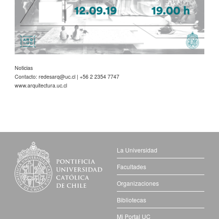
Noticias
Contacto:
redesarq@uc.cl
| +56 2 2354 7747
www.arquitectura.uc.cl
La Universidad
Facultades
Organizaciones
Bibliotecas
Mi Portal UC