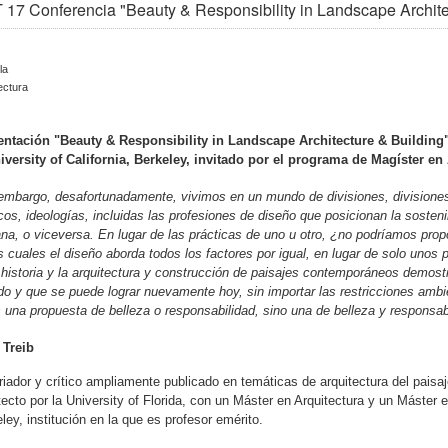
17 Conferencia "Beauty & Responsibility in Landscape Architec
la
ectura
entación
"Beauty & Responsibility in Landscape Architecture & Building
iversity of California, Berkeley, invitado por el programa de
Magíster en 
embargo, desafortunadamente, vivimos en un mundo de divisiones, divisiones e
icos, ideologías, incluidas las profesiones de diseño que posicionan la sosten
a, o viceversa. En lugar de las prácticas de uno u otro, ¿no podríamos pro
s cuales el diseño aborda todos los factores por igual, en lugar de solo uno
 historia y la arquitectura y construcción de paisajes contemporáneos demost
o y que se puede lograr nuevamente hoy, sin importar las restricciones amb
 una propuesta de belleza o responsabilidad, sino una de belleza y responsab
 Treib
riador y crítico ampliamente publicado en temáticas de arquitectura del pai
tecto por la University of Florida, con un Máster en Arquitectura y un Máster e
ley, institución en la que es profesor emérito.