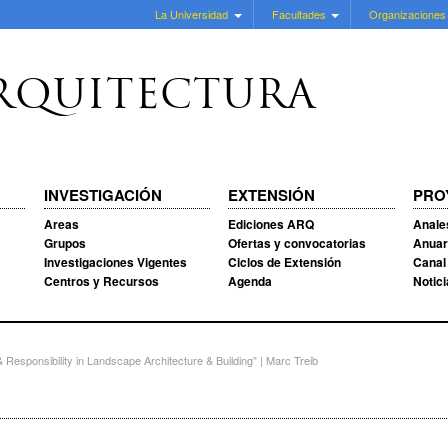
La Universidad
Facultades
Organizaciones
RQUITECTURA
INVESTIGACIÓN
EXTENSIÓN
PRO
Areas
Ediciones ARQ
Anale
Grupos
Ofertas y convocatorias
Anuar
Investigaciones Vigentes
Ciclos de Extensión
Canal
Centros y Recursos
Agenda
Notic
Responsibility in Landscape Architecture & Building" | Marc Treib