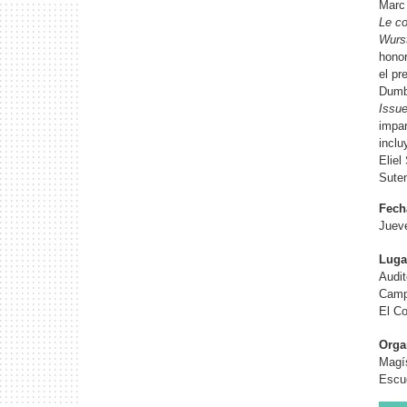
Marc
Le co
Wurs
hono
el pr
Dumb
Issue
impar
inclu
Eliel
Sutem
Fech
Jueve
Luga
Audit
Camp
El C
Orga
Magís
Escue