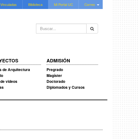
 Vinculadas
Biblioteca
Mi Portal UC
Correo
Buscar...
YECTOS
ADMISIÓN
s de Arquitectura
Pregrado
io
Magíster
 de videos
Doctorado
ias
Diplomados y Cursos