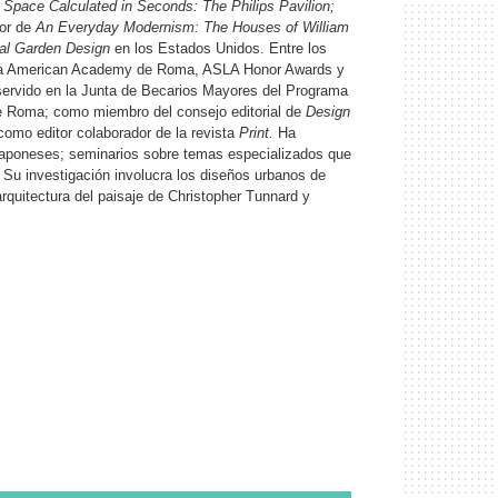
Space Calculated in Seconds: The Philips Pavilion;
tor de
An Everyday Modernism: The Houses of William
al Garden Design
en los Estados Unidos. Entre los
n la American Academy de Roma, ASLA Honor Awards y
a servido en la Junta de Becarios Mayores del Programa
 Roma; como miembro del consejo editorial de
Design
 como editor colaborador de la revista
Print.
Ha
s japoneses; seminarios sobre temas especializados que
. Su investigación involucra los diseños urbanos de
arquitectura del paisaje de Christopher Tunnard y