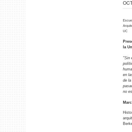
OCT 
Escue
Arquit
UC
Pres
la
Un
"Sin 
polít
human
en la
de la
pasad
no es
Marc
Histo
arqui
Berke