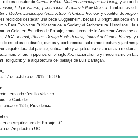
 Treib es coautor de
Garrett Eckbo: Modern Landscapes for Living,
y autor de
rbusier; Edgar Varese;
y
anctuaries of Spanish New Mexico
. También es edi
ter
y
Modern Landscape Architecture: A Critical Review
; y coeditor de
Region
res recibidos destacan una beca Guggenheim, becas Fullbright,una beca e
emio Best Exhibition Publication de la Society of Architectural Historians. H
arton Oaks en Estudios de Paisaje; como jurado de la American Academy de
s; AIGA Journal; Places; Design Book Review; Journal of Garden History
; y
tido estudios de diseño, cursos y conferencias sobre arquitectura y jardine
yen arquitectura del paisaje, crítica, arte y arquitectura escandinava moderna
 Saarinen; el jardín japonés en el siglo XX; nacionalismo y modernismo en la 
i Horiguchi; y la arquitectura del paisaje de Luis Barragán.
a_
s 17 de octubre de 2019, 18.30 h
r_
orio Fernando Castillo Velasco
us Lo Contador
omendador 1936, Providencia
niza_
ter en Arquitectura del Paisaje UC
la de Arquitectura UC