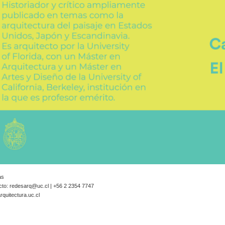
as
cto:
redesarq@uc.cl
| +56 2 2354 7747
quitectura.uc.cl