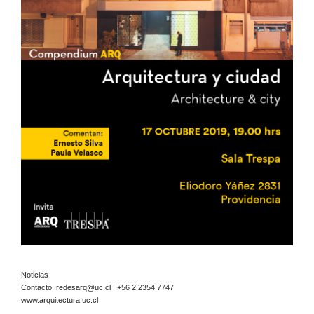
Noticias
Contacto:
redesarq@uc.cl
| +56 2 2354 7747
www.arquitectura.uc.cl