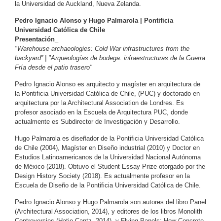
la Universidad de Auckland, Nueva Zelanda.
Pedro Ignacio Alonso y Hugo Palmarola | 
Pontificia 
Universidad Católica de Chile
Presentación_
"Warehouse archaeologies: Cold War infrastructures from the 
backyard” | "Arqueologías de bodega: infraestructuras de la Guerra 
Fría desde el patio trasero"
Pedro Ignacio Alonso es arquitecto y magíster en arquitectura de 
la Pontificia Universidad 
Católica de Chile, (PUC) y doctorado en 
arquitectura por la Architectural Association de 
Londres. Es 
profesor asociado en la Escuela de Arquitectura PUC, donde 
actualmente es 
Subdirector de Investigación y Desarrollo.
Hugo Palmarola es diseñador de la Pontificia Universidad Católica 
de Chile (2004), Magíster en Diseño industrial (2010) y Doctor en 
Estudios Latinoamericanos de la Universidad Nacional Autónoma 
de México (2018). Obtuvo el Student Essay Prize otorgado por the 
Design History Society (2018). Es actualmente profesor en la 
Escuela de Diseño de la Pontificia Universidad Católica de Chile.
Pedro Ignacio Alonso y Hugo Palmarola son autores del libro Panel 
(Architectural Association, 2014), y editores de los libros Monolith 
Controversies (Hatje Cantz, 2014), y Flying Panels: How Concrete 