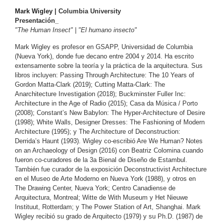
Mark Wigley
 | 
Columbia University
Presentación_ 
"The Human Insect" | "El humano insecto"
Mark Wigley es profesor en GSAPP, Universidad de Columbia 
(Nueva York), donde fue decano entre 2004 y 2014. Ha escrito 
extensamente sobre la teoría y la práctica de la arquitectura. Sus 
libros incluyen: Passing Through Architecture: The 10 Years of 
Gordon Matta-Clark (2019); Cutting Matta-Clark: The 
Anarchitecture Investigation (2018); Buckminster Fuller Inc: 
Architecture in the Age of Radio (2015); Casa da Música / Porto 
(2008); Constant’s New Babylon: The Hyper-Architecture of Desire 
(1998); White Walls, Designer Dresses: The Fashioning of Modern 
Architecture (1995); y The Architecture of Deconstruction: 
Derrida’s Haunt (1993). Wigley co-escribió Are We Human? Notes 
on an Archaeology of Design (2016) con Beatriz Colomina cuando 
fueron co-curadores de la 3a Bienal de Diseño de Estambul. 
También fue curador de la exposición Deconstructivist Architecture 
en el Museo de Arte Moderno en Nueva York (1988), y otros en 
The Drawing Center, Nueva York; Centro Canadiense de 
Arquitectura, Montreal; Witte de With Museum y Het Nieuwe 
Instituut, Rotterdam; y The Power Station of Art, Shanghai. Mark 
Wigley recibió su grado de Arquitecto (1979) y su Ph.D. (1987) de 