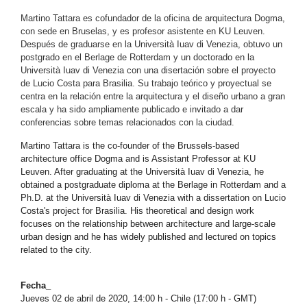
Martino Tattara es cofundador de la oficina de arquitectura Dogma,
con sede en Bruselas, y es profesor asistente en KU Leuven.
Después de graduarse en la Università Iuav di Venezia, obtuvo un
postgrado en el Berlage de Rotterdam y un doctorado en la
Università Iuav di Venezia con una disertación sobre el proyecto
de Lucio Costa para Brasilia. Su trabajo teórico y proyectual se
centra en la relación entre la arquitectura y el diseño urbano a gran
escala y ha sido ampliamente publicado e invitado a dar
conferencias sobre temas relacionados con la ciudad.
Martino Tattara is the co-founder of the Brussels-based
architecture office Dogma and is Assistant Professor at KU
Leuven. After graduating at the Università Iuav di Venezia, he
obtained a postgraduate diploma at the Berlage in Rotterdam and a
Ph.D. at the Università Iuav di Venezia with a dissertation on Lucio
Costa's project for Brasilia. His theoretical and design work
focuses on the relationship between architecture and large-scale
urban design and he has widely published and lectured on topics
related to the city.
Fecha_
Jueves 02 de abril de 2020, 14:00 h - Chile (17:00 h - GMT)