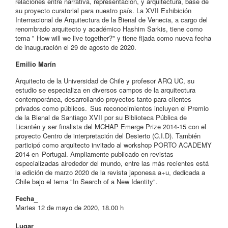
relaciones entre narrativa, representación, y arquitectura, base de
su proyecto curatorial para nuestro país. La XVII Exhibición
Internacional de Arquitectura de la Bienal de Venecia, a cargo del
renombrado arquitecto y académico Hashim Sarkis, tiene como
tema " How will we live together?" y tiene fijada como nueva fecha
de inauguración el 29 de agosto de 2020.
Emilio Marín
Arquitecto de la Universidad de Chile y profesor ARQ UC, su
estudio se especializa en diversos campos de la arquitectura
contemporánea, desarrollando proyectos tanto para clientes
privados como públicos. Sus reconocimientos incluyen el Premio
de la Bienal de Santiago XVII por su Biblioteca Pública de
Licantén y ser finalista del MCHAP Emerge Prize 2014-15 con el
proyecto Centro de interpretación del Desierto (C.I.D). También
participó como arquitecto invitado al workshop PORTO ACADEMY
2014 en Portugal. Ampliamente publicado en revistas
especializadas alrededor del mundo, entre las más recientes está
la edición de marzo 2020 de la revista japonesa a+u, dedicada a
Chile bajo el tema "In Search of a New Identity".
Fecha_
Martes 12 de mayo de 2020, 18.00 h
Lugar_