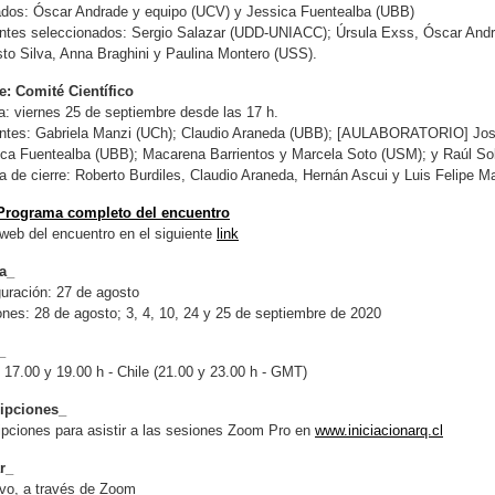
ados: Óscar Andrade y equipo (UCV) y Jessica Fuentealba (UBB)
ntes seleccionados: Sergio Salazar (UDD-UNIACC); Úrsula Exss, Óscar Andra
to Silva, Anna Braghini y Paulina Montero (USS).
e: Comité Científico
: viernes 25 de septiembre desde las 17 h.
ntes: Gabriela Manzi (UCh); Claudio Araneda (UBB); [AULABORATORIO] Jos
ca Fuentealba (UBB); Macarena Barrientos y Marcela Soto (USM); y Raúl Sol
a de cierre: Roberto Burdiles, Claudio Araneda, Hernán Ascui y Luis Felipe M
Programa completo del encuentro
 web del encuentro en el siguiente
link
a_
uración: 27 de agosto
nes: 28 de agosto; 3, 4, 10, 24 y 25 de septiembre de 2020
_
 17.00 y 19.00 h - Chile (21.00 y 23.00 h - GMT)
ripciones_
ipciones para asistir a las sesiones Zoom Pro en
www.iniciacionarq.cl
r_
vo, a través de Zoom