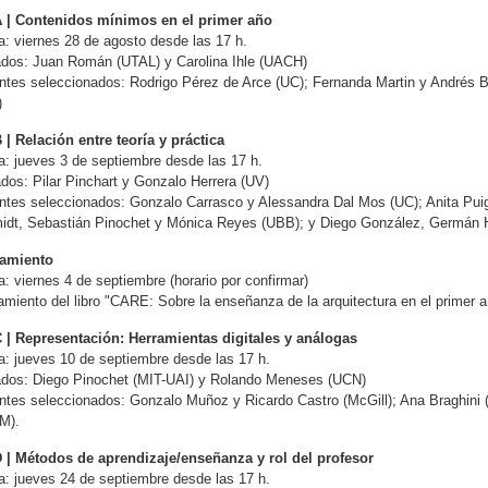
A | Contenidos mínimos en el primer año
: viernes 28 de agosto desde las 17 h.
ados: Juan Román (UTAL) y Carolina Ihle (UACH)
tes seleccionados: Rodrigo Pérez de Arce (UC); Fernanda Martin y Andrés 
)
 | Relación entre teoría y práctica
: jueves 3 de septiembre desde las 17 h.
ados: Pilar Pinchart y Gonzalo Herrera (UV)
tes seleccionados: Gonzalo Carrasco y Alessandra Dal Mos (UC); Anita Pui
dt, Sebastián Pinochet y Mónica Reyes (UBB); y Diego González, Germán Hi
amiento
: viernes 4 de septiembre (horario por confirmar)
miento del libro "CARE: Sobre la enseñanza de la arquitectura en el primer
C | Representación: Herramientas digitales y análogas
: jueves 10 de septiembre desde las 17 h.
tados: Diego Pinochet (MIT-UAI) y Rolando Meneses (UCN)
tes seleccionados: Gonzalo Muñoz y Ricardo Castro (McGill); Ana Braghini 
M).
D | Métodos de aprendizaje/enseñanza y rol del profesor
: jueves 24 de septiembre desde las 17 h.