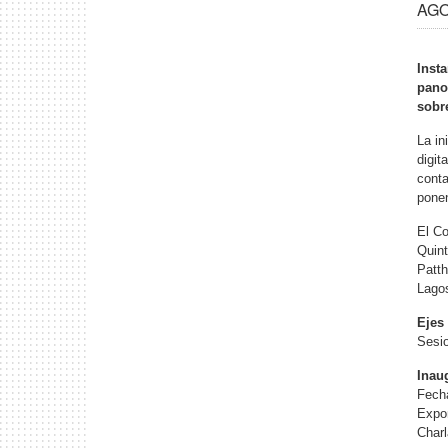
AGO 
Inst
pano
sobre
La in
digit
conta
ponen
El Co
Quin
Patth
Lago
Ejes
Sesio
Inau
Fecha
Expon
Charl