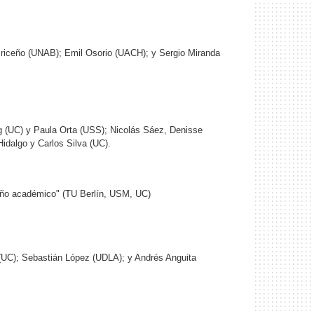
Briceño (UNAB); Emil Osorio (UACH); y Sergio Miranda
g (UC) y Paula Orta (USS); Nicolás Sáez, Denisse
dalgo y Carlos Silva (UC).
 año académico" (TU Berlín, USM, UC)
(UC); Sebastián López (UDLA); y Andrés Anguita