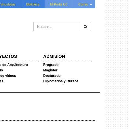
 Vinculadas
Biblioteca
Mi Portal UC
Correo
Buscar...
YECTOS
ADMISIÓN
s de Arquitectura
Pregrado
io
Magíster
 de videos
Doctorado
ias
Diplomados y Cursos