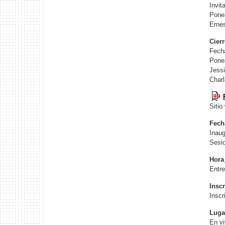
Invit
Pone
Ernes
Cierr
Fecha
Pone
Jessi
Charl
Sitio
Fech
Inaug
Sesio
Hora
Entre
Insc
Inscr
Luga
En vi