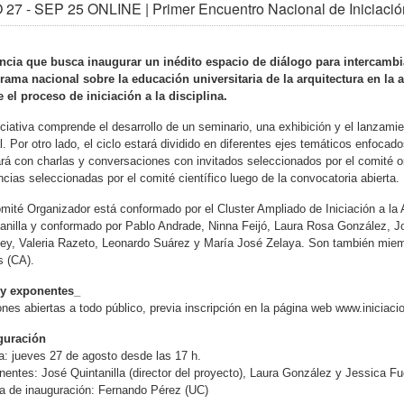
27 - SEP 25 ONLINE | Primer Encuentro Nacional de Iniciación
ancia que busca inaugurar un inédito espacio de diálogo para intercambia
rama nacional sobre la educación universitaria de la arquitectura en la 
 el proceso de iniciación a la disciplina.
iciativa comprende el desarrollo de un seminario, una exhibición y el lanzamie
al. Por otro lado, el ciclo estará dividido en diferentes ejes temáticos enfoc
rá con charlas y conversaciones con invitados seleccionados por el comité 
cias seleccionadas por el comité científico luego de la convocatoria abierta.
mité Organizador está conformado por el Cluster Ampliado de Iniciación a la 
tanilla y conformado por Pablo Andrade, Ninna Feijó, Laura Rosa González,
ey, Valeria Razeto, Leonardo Suárez y María José Zelaya. Son también miem
s (CA).
 y exponentes_
nes abiertas a todo público, previa inscripción en la página web www.iniciacio
guración
: jueves 27 de agosto desde las 17 h.
entes: José Quintanilla (director del proyecto), Laura González y Jessica F
a de inauguración: Fernando Pérez (UC)