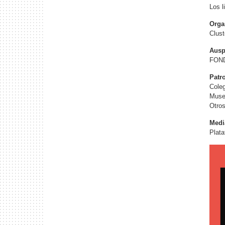
Los l
Orga
Clust
Ausp
FON
Patr
Coleg
Museo
Otro
Medi
Plata