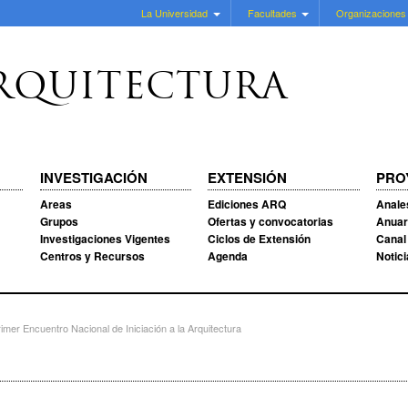
La Universidad
Facultades
Organizaciones
RQUITECTURA
INVESTIGACIÓN
EXTENSIÓN
PRO
Areas
Ediciones ARQ
Anale
Grupos
Ofertas y convocatorias
Anuar
Investigaciones Vigentes
Ciclos de Extensión
Canal
Centros y Recursos
Agenda
Notic
er Encuentro Nacional de Iniciación a la Arquitectura