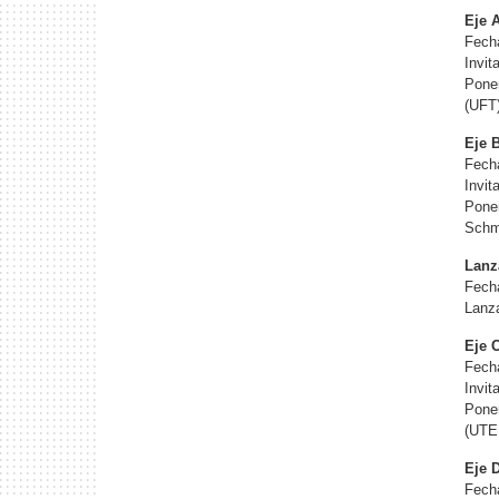
Eje 
Fecha
Invit
Ponen
(UFT
Eje B
Fecha
Invit
Ponen
Schmi
Lanz
Fecha
Lanza
Eje 
Fecha
Invi
Ponen
(UTE
Eje 
Fecha