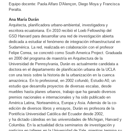
Equipo docente: Paola Alfaro D'Alençon, Diego Moya y Francisca
Peralta.
Ana María Durán
Arquitecta, planificadora urbano-ambiental, investigadora y
escritora ecuatoriana. En 2010 recibió el Loeb Fellowship del
GSD
Harvard
para desarrollar una red de investigación abierta
dedicada a estudiar el fenómeno de integración infraestructural en
Sudamérica. La red, realizada
en colaboración con el profesor
Felipe Correa,
se concretó como South America Project.
Graduada
en 2000 del programa de maestría en Arquitectura de la
Universidad de Pennsylvania,
Durán es
actualmente candidata a
doctora en el departamento de planificación urbana de la UCLA
con una tesis sobre la historia de la urbanización en la cuenca
amazónica
. En lo profesional, en 2002 cofundó, Estudio A0, un
estudio que desarrolla proyectos de diversas escalas, desde
muebles hasta planes urbanos, trabajo que ha ganado diversos
premios nacionales e internacionales y ha sido publicado en
América Latina, Norteamérica, Europa y Asia. Además de la co-
edición de diversos libros y ensayos, Durán
es profesora
de la
Pontificia Universidad Católica del Ecuador desde 2002,
y
ha
dictado cátedras en las universidades de Michigan, Harvard y
Columbia
.
En la actualidad dicta seminarios de investigación y
participa en talleres en la Universidad de Yale, mientras termina su