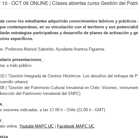
10 - OCT 08 ONLINE | Clases abiertas curso Gestión del Patr
ste curso los estudiantes adquirirán conocimientos teóricos y prácticos 
que contemporáneo, en su vinculación con el territorio y sus potencialid
arán estrategias participativas y desarrollo de planes de activación y ge
torios específicos.
o: Profesora Marisol Saborido, Ayudante Arantxa Figueroa.
ndario presentaciones_
tas a todo público.
0 | "Gestión Integrada de Centros Históricos. Los desafíos del enfoque de P
sarrollo urbano)
8 | "Gestión del Patrimonio Cultural Inmaterial en Chile: Visiones, instrument
irección del Patrimonio Inmaterial del SNPC)
a_
s sesiones indicadas, a las 17.00 h - Chile (21.00 h - GMT)
r_
ato online,
Youtube MAPC UC
|
Facebook MAPC UC
niza_