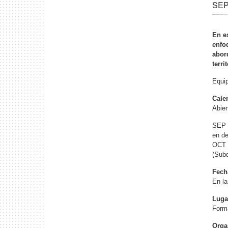
SEP 
En e
enfo
abord
terri
Equip
Cale
Abier
SEP 1
en de
OCT 0
(Subd
Fech
En la
Luga
Form
Orga