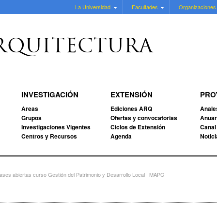
La Universidad
Facultades
Organizaciones
RQUITECTURA
INVESTIGACIÓN
EXTENSIÓN
PRO
Areas
Ediciones ARQ
Anale
Grupos
Ofertas y convocatorias
Anuar
Investigaciones Vigentes
Ciclos de Extensión
Canal
Centros y Recursos
Agenda
Notic
es abiertas curso Gestión del Patrimonio y Desarrollo Local | MAPC