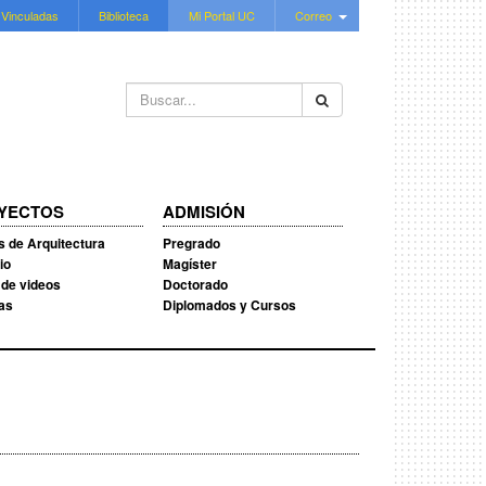
 Vinculadas
Biblioteca
Mi Portal UC
Correo
Buscar...
YECTOS
ADMISIÓN
s de Arquitectura
Pregrado
io
Magíster
 de videos
Doctorado
ias
Diplomados y Cursos