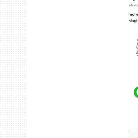
Equip
Invit
Magí