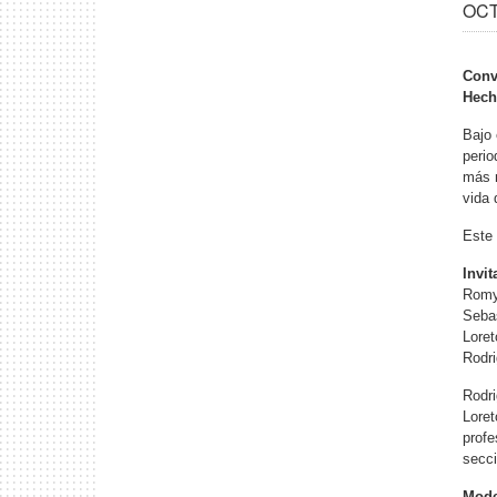
OCT 
Conv
Hech
Bajo 
perio
más n
vida 
Este 
Invi
Romy
Sebas
Loret
Rodri
Rodri
Loret
profe
secci
Mode