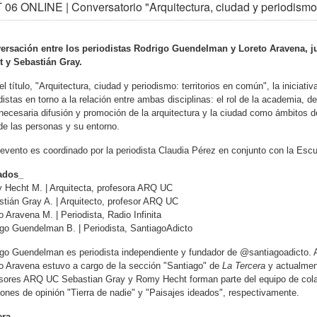
06 ONLINE | Conversatorio "Arquitectura, ciudad y periodismo
ersación entre los periodistas Rodrigo Guendelman y Loreto Aravena, j
t y Sebastián Gray.
el título, "Arquitectura, ciudad y periodismo: territorios en común", la inicia
distas en torno a la relación entre ambas disciplinas: el rol de la academia,
ecesaria difusión y promoción de la arquitectura y la ciudad como ámbitos de 
de las personas y su entorno.
evento es coordinado por la periodista Claudia Pérez en conjunto con la Escu
tados_
 Hecht M. | Arquitecta, profesora ARQ UC
tián Gray A. | Arquitecto, profesor ARQ UC
o Aravena M. | Periodista, Radio Infinita
go Guendelman B. | Periodista, SantiagoAdicto
go Guendelman es periodista independiente y fundador de @santiagoadicto. 
o Aravena estuvo a cargo de la sección "Santiago" de
La Tercera
y actualment
sores ARQ UC Sebastian Gray y Romy Hecht forman parte del equipo de cola
ones de opinión "Tierra de nadie" y "Paisajes ideados", respectivamente.
ra_