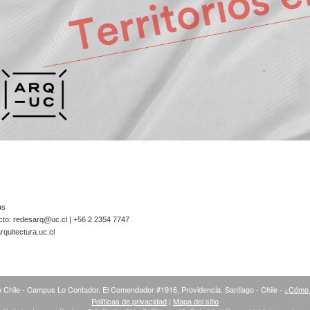
as
cto:
redesarq@uc.cl
| +56 2 2354 7747
quitectura.uc.cl
 Chile - Campus Lo Contador. El Comendador #1916, Providencia. Santiago - Chile -
¿Cómo 
Políticas de privacidad
|
Mapa del sitio