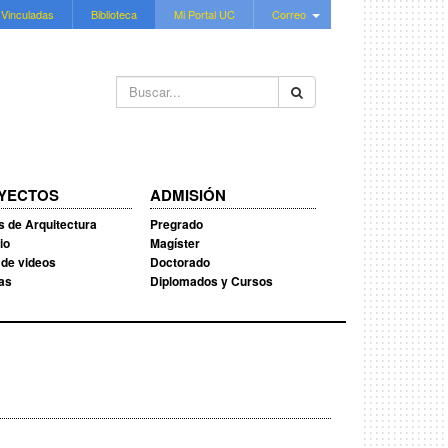
 Vinculadas
Biblioteca
Mi Portal UC
Correo
Buscar...
YECTOS
ADMISIÓN
s de Arquitectura
Pregrado
io
Magíster
 de videos
Doctorado
ias
Diplomados y Cursos