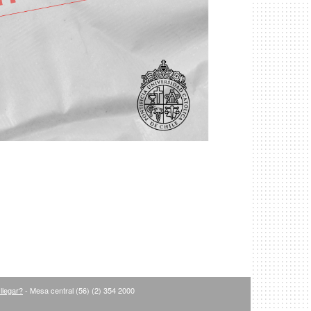
llegar?
- Mesa central (56) (2) 354 2000