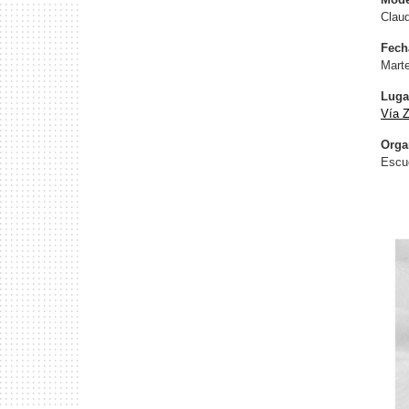
Claud
Fech
Marte
Luga
Vía
Orga
Escue