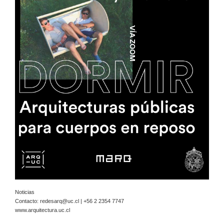
Noticias
Contacto:
redesarq@uc.cl
| +56 2 2354 7747
www.arquitectura.uc.cl