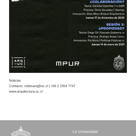
Noticias
Contacto:
redesarq@uc.cl
| +56 2 2354 7747
www.arquitectura.uc.cl
La Universidad