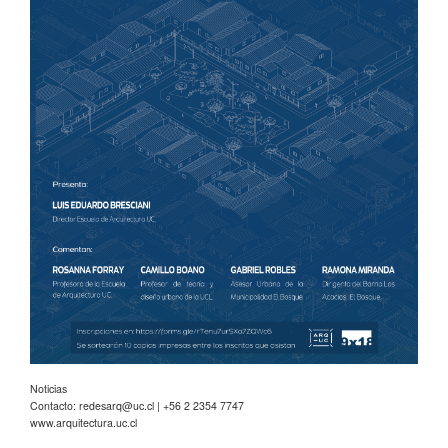
Noticias
Contacto:
redesarq@uc.cl
| +56 2 2354 7747
www.arquitectura.uc.cl