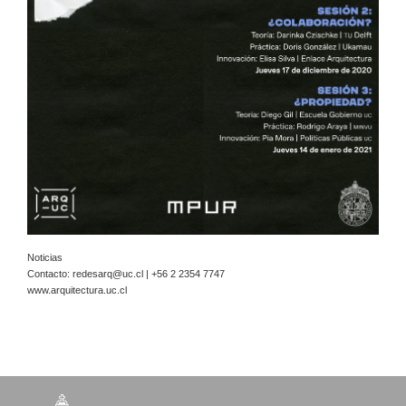
Noticias
Contacto:
redesarq@uc.cl
| +56 2 2354 7747
www.arquitectura.uc.cl