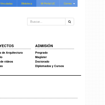
 Vinculadas
Biblioteca
Mi Portal UC
Correo
Buscar...
YECTOS
ADMISIÓN
s de Arquitectura
Pregrado
io
Magíster
 de videos
Doctorado
ias
Diplomados y Cursos