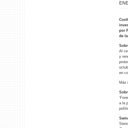
ENE
Conf
inve
por 
de l
Sobr
Al ce
y ren
prote
octub
en co
Más i
Sobr
‘Fore
a la 
polít
Sama
Siend