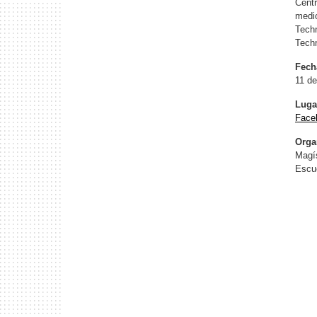
Centr
medio
Techn
Techn
Fech
11 de
Luga
Face
Orga
Magís
Escue