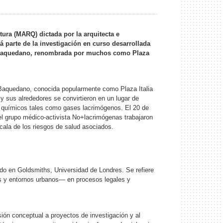
tura (MARQ) dictada por la arquitecta e
 parte de la investigación en curso desarrollada
a Baquedano, renombrada por muchos como Plaza
a Baquedano, conocida popularmente como Plaza Italia
 sus alrededores se convirtieron en un lugar de
es químicos tales como gases lacrimógenos. El 20 de
el grupo médico-activista No+lacrimógenas trabajaron
scala de los riesgos de salud asociados.
do en Goldsmiths, Universidad de Londres. Se refiere
ios y entornos urbanos— en procesos legales y
ión conceptual a proyectos de investigación y al