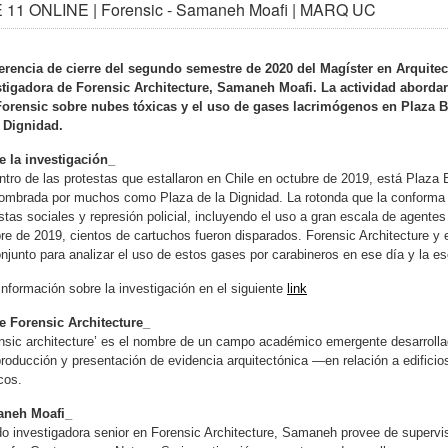
 11 ONLINE | Forensic - Samaneh Moafi | MARQ UC
erencia de cierre del segundo semestre de 2020 del Magíster en Arquitec
stigadora de Forensic Architecture, Samaneh Moafi. La actividad abordará
Forensic sobre nubes tóxicas y el uso de gases lacrimógenos en Plaz
a Dignidad.
e la investigación_
ntro de las protestas que estallaron en Chile en octubre de 2019, está Plaz
ombrada por muchos como Plaza de la Dignidad. La rotonda que la conforma y
stas sociales y represión policial, incluyendo el uso a gran escala de agent
re de 2019, cientos de cartuchos fueron disparados. Forensic Architecture y 
njunto para analizar el uso de estos gases por carabineros en ese día y la e
nformación sobre la investigación en el siguiente
link
e Forensic Architecture_
nsic architecture’ es el nombre de un campo académico emergente desarrolla
producción y presentación de evidencia arquitectónica —en relación a edific
icos.
neh Moafi_
o investigadora senior en Forensic Architecture, Samaneh provee de supervis