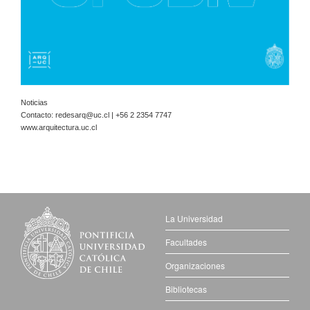
Noticias
Contacto:
redesarq@uc.cl
| +56 2 2354 7747
www.arquitectura.uc.cl
La Universidad
Facultades
Organizaciones
Bibliotecas