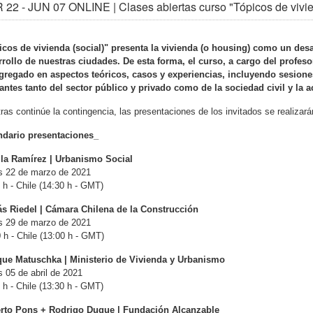
22 - JUN 07 ONLINE | Clases abiertas curso "Tópicos de viv
icos de vivienda (social)" presenta la vivienda (o housing) como un des
rrollo de nuestras ciudades. De esta forma, el curso, a cargo del profes
gregado en aspectos teóricos, casos y experiencias, incluyendo sesion
antes tanto del sector público y privado como de la sociedad civil y la 
ras continúe la contingencia, las presentaciones de los invitados se realizará
ndario presentaciones_
la Ramírez | Urbanismo Social
s 22 de marzo de 2021
 h - Chile (14:30 h - GMT)
s Riedel | Cámara Chilena de la Construcción
s 29 de marzo de 2021
 h - Chile (13:00 h - GMT)
que Matuschka | Ministerio de Vivienda y Urbanismo
 05 de abril de 2021
 h - Chile (13:30 h - GMT)
rto Pons + Rodrigo Duque | Fundación Alcanzable