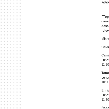
MAR 
"Tóp
desa
desa
relev
Mient
Cale
Cami
Lune
11:30
Tomá
Lune
10:00
Enri
Lunes
11:30
Robe