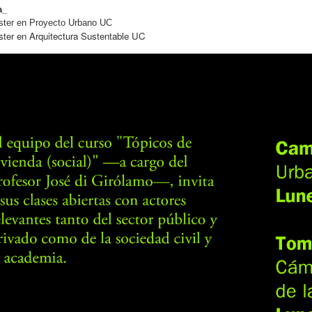
a_
ster en Proyecto Urbano UC
ter en Arquitectura Sustentable UC