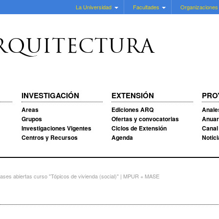
La Universidad
Facultades
Organizaciones
RQUITECTURA
INVESTIGACIÓN
EXTENSIÓN
PRO
Areas
Ediciones ARQ
Anale
Grupos
Ofertas y convocatorias
Anuar
Investigaciones Vigentes
Ciclos de Extensión
Canal
Centros y Recursos
Agenda
Notic
ses abiertas curso "Tópicos de vivienda (social)" | MPUR + MASE