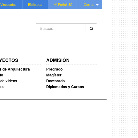
 Vinculadas
Biblioteca
Mi Portal UC
Correo
Buscar...
YECTOS
ADMISIÓN
s de Arquitectura
Pregrado
io
Magíster
 de videos
Doctorado
ias
Diplomados y Cursos