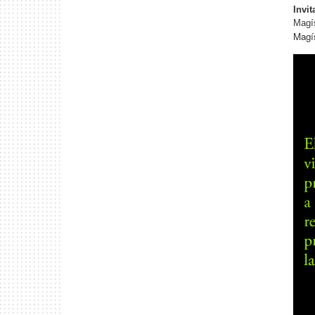
Invit
Magí
Magís