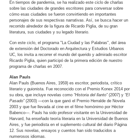
En tiempos de pandemia, se ha realizado este ciclo de charlas
sobre las ciudades de grandes escritores para conversar sobre
cómo esas ciudades se fueron convirtiendo en importantes
personajes de sus respectivas narrativas. Así, se busca hacer un
recorrido alrededor de la figura de Ricardo Piglia, de su gran
literatura, sus ciudades y su legado literario.
Con este ciclo, el programa "La Ciudad y las Palabras", del área
de extensión del Doctorado en Arquitectura y Estudios Urbanos
UC, los invita a recorrer el mundo del querido y admirado escritor
Ricardo Piglia, quien participó de la primera edición de nuestro
programa de charlas en 2007.
Alan Pauls
Alan Pauls (Buenos Aires, 1959) es escritor, periodista, crítico
literario y guionista. Fue reconocido con el Premio Konex 2014 por
su obra, que incluye novelas como
“Historia del llanto”
(2007) y
“El
Pasado”
(2003) —con la que ganó el Premio Herralde de Novela
2003 y que fue llevada al cine en el filme homónimo por Héctor
Babenco—. Pauls ha sido profesor visitante en la Universidad de
Harvard, ha enseñado teoría literaria en la Universidad de Buenos
Aires, y fue periodista en el suplemento cultural del diario Página
12. Sus novelas, ensayos y cuentos han sido traducidos a
numerosos idiomas.