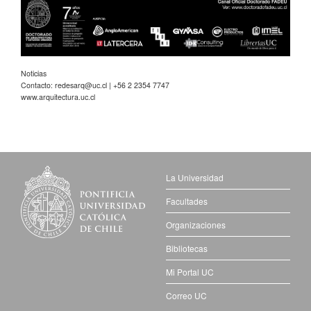
Noticias
Contacto:
redesarq@uc.cl
| +56 2 2354 7747
www.arquitectura.uc.cl
La Universidad
Facultades
Organizaciones
Bibliotecas
Mi Portal UC
Correo UC