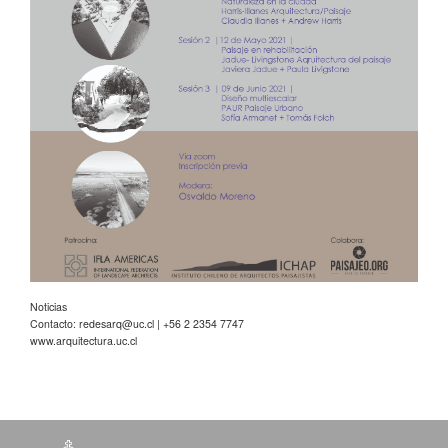
Noticias
Contacto:
redesarq@uc.cl
| +56 2 2354 7747
www.arquitectura.uc.cl