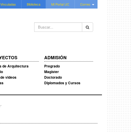
 Vinculadas
Biblioteca
Mi Portal UC
Correo
Buscar...
YECTOS
ADMISIÓN
s de Arquitectura
Pregrado
io
Magíster
 de videos
Doctorado
ias
Diplomados y Cursos
o"