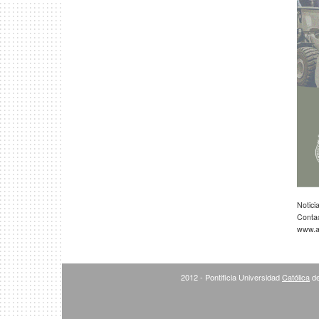
Notici
Conta
www.ar
2012 - Pontificia Universidad
Católica
de