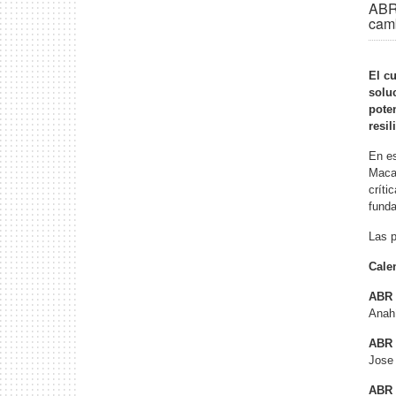
ABR 
camb
El cu
solu
pote
resil
En es
Macar
críti
funda
Las p
Cale
ABR 
Anah
ABR 
Jose 
ABR 