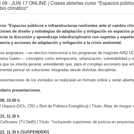
08 - JUN 17 ONLINE | Clases abiertas curso "Espacios públicos 
io climático"
rso "Espacios públicos e infraestructuras resilientes ante el cambio clim
ciones de diseño y estrategias de adaptación y mitigación en espacios p
nciar la discusión y aprendizaje interdisciplinario con expertas y exper
iencia y acciones de adaptación y mitigación a la crisis ambiental.
ta asignatura —un electivo transversal a los programas de magíster ARQ UC
ena Gaete—, conceptos como antropoceno, urbanización, vulnerabilidad y resi
ca que se intenta generar, entendiendo que, para el complejo escenario que en
mental pensar en soluciones integradas desde distintas disciplinas.
resentaciones de los invitados se realizarán en formato online y serán abierta
ndario presentaciones_
08, 10.00 h
í Urquiza (UCh, CR2 y Red de Pobreza Energética) |
Título: Atlas de riesgos 
15, 11.30 h
Ceñizares (TU Delft) |
Título: "Incluyendo cuestiones de justicia en proyectos
22, 11.30 h [SUSPENDIDO]