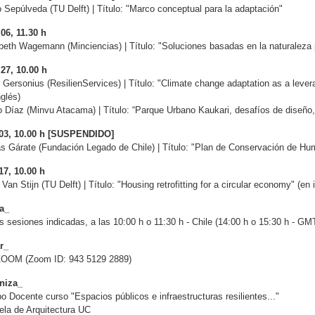
 Sepúlveda (TU Delft) |
Título: "Marco conceptual para la adaptación"
06, 11.30 h
abeth Wagemann (Minciencias) |
Título: "Soluciones basadas en la naturaleza 
27, 10.00 h
 Gersonius (ResilienServices) | Título: "Climate change adaptation as a levera
nglés)
 Díaz (Minvu Atacama) | Título: “Parque Urbano Kaukari, desafíos de diseño,
03, 10.00 h
[SUSPENDIDO]
 Gárate (Fundación Legado de Chile) | Título: "Plan de Conservación de Hu
17, 10.00 h
Van Stijn (TU Delft) | Título: "Housing retrofitting for a circular economy" (en 
a_
s sesiones indicadas, a las 10:00 h o 11:30 h - Chile (14:00 h o 15:30 h - GM
r_
ZOOM (Zoom ID: 943 5129 2889)
niza_
o Docente curso "Espacios públicos e infraestructuras resilientes..."
la de Arquitectura UC