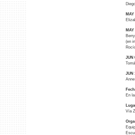
Diego
MAY 
Eliz
MAY 
Berry
(en i
Rocío
JUN 
Tomás
JUN 
Anne 
Fech
En la
Luga
Vía 
Orga
Equip
Escue