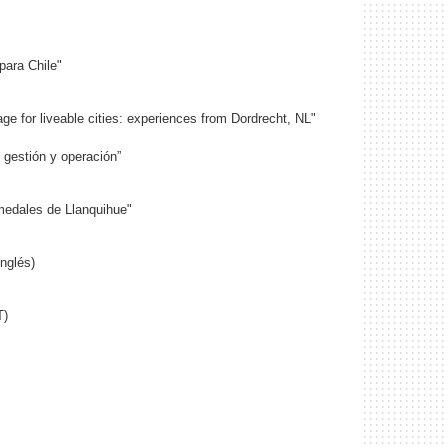
para Chile"
ge for liveable cities: experiences from Dordrecht, NL"
 gestión y operación”
medales de Llanquihue"
inglés)
T)