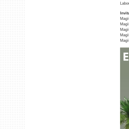
Labor
Invit
Magís
Magís
Magís
Magís
Magí