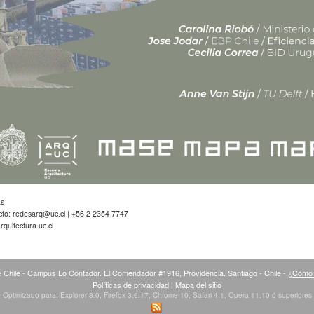
as
cto:
redesarq@uc.cl
| +56 2 2354 7747
quitectura.uc.cl
 Chile - Campus Lo Contador. El Comendador #1916, Providencia. Santiago - Chile -
¿Cómo 
Políticas de privacidad
|
Mapa del sitio
Optimizado para: Explorer 8.0, Firefox 3.6.17, Chrome 10, Safari 4.1, Opera 11.10 ó superiores