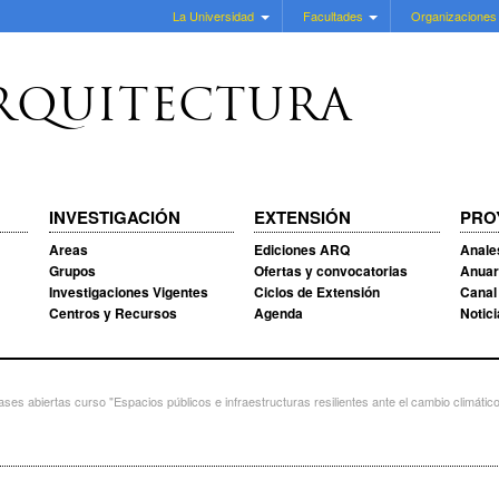
La Universidad
Facultades
Organizaciones
RQUITECTURA
INVESTIGACIÓN
EXTENSIÓN
PRO
Areas
Ediciones ARQ
Anale
Grupos
Ofertas y convocatorias
Anuar
Investigaciones Vigentes
Ciclos de Extensión
Canal
Centros y Recursos
Agenda
Notic
s abiertas curso "Espacios públicos e infraestructuras resilientes ante el cambio climátic