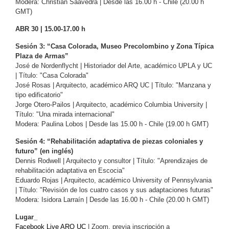
Modera: Christian Saavedra | Desde las 16.00 h - Chile (20.00 h
GMT)
ABR 30 | 15.00-17.00 h
Sesión 3: “Casa Colorada, Museo Precolombino y Zona Típica
Plaza de Armas”
José de Nordenflycht | Historiador del Arte, académico UPLA y UC
| Título: "Casa Colorada"
José Rosas | Arquitecto, académico ARQ UC | Título: "Manzana y
tipo edificatorio"
Jorge Otero-Pailos | Arquitecto, académico Columbia University |
Título: "Una mirada internacional"
Modera: Paulina Lobos | Desde las 15.00 h - Chile (19.00 h GMT)
Sesión 4: “Rehabilitación adaptativa de piezas coloniales y
futuro” (en inglés)
Dennis Rodwell | Arquitecto y consultor | Título: "Aprendizajes de
rehabilitación adaptativa en Escocia"
Eduardo Rojas | Arquitecto, académico University of Pennsylvania
| Título: "Revisión de los cuatro casos y sus adaptaciones futuras"
Modera: Isidora Larraín | Desde las 16.00 h - Chile (20.00 h GMT)
Lugar_
Facebook Live ARQ UC
| Zoom, previa inscripción a