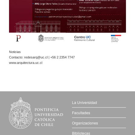
Noticias
Contacto:
redesarq@uc.cl
| +56 2 2354 7747
www.arquitectura.uc.cl
La Universidad
Facultades
Organizaciones
Bibliotecas