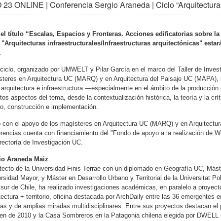
23 ONLINE | Conferencia Sergio Araneda | Ciclo “Arquitecturas
el título “Escalas, Espacios y Fronteras. Acciones edificatorias sobre la
 "Arquitecturas infraestructurales/Infraestructuras arquitectónicas" esta
.
ciclo, organizado por UMWELT y Pilar García en el marco del Taller de Investi
teres en Arquitectura UC (MARQ) y en Arquitectura del Paisaje UC (MAPA), b
 arquitectura e infraestructura —especialmente en el ámbito de la producción 
ntos aspectos del tema, desde la contextualización histórica, la teoría y la c
o, construcción e implementación.
 con el apoyo de los magísteres en Arquitectura UC (MARQ) y en Arquitectura
rencias cuenta con financiamiento del "Fondo de apoyo a la realización de We
rectoría de Investigación UC.
io Araneda Maiz
tecto de la Universidad Finis Terrae con un diplomado en Geografía UC, Máster 
rsidad Mayor, y Máster en Desarrollo Urbano y Territorial de la Universitat P
 sur de Chile, ha realizado investigaciones académicas, en paralelo a proyec
tectura + territorio, oficina destacada por ArchDaily entre las 36 emergentes 
as y de amplias miradas multidisciplinares. Entre sus proyectos destacan el 
en de 2010 y la Casa Sombreros en la Patagonia chilena elegida por DWELL 