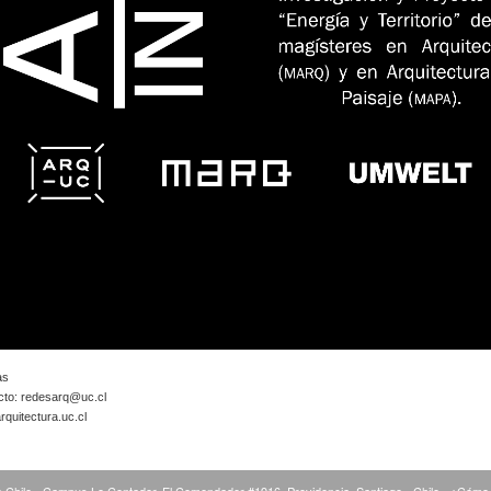
as
cto:
redesarq@uc.cl
quitectura.uc.cl