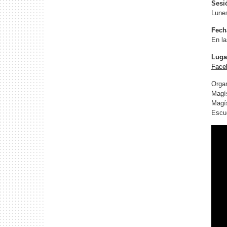
Sesi
Lune
Fech
En la
Luga
Face
Orga
Magís
Magís
Escue