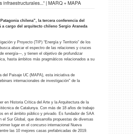
 infraestructurales...” | MARQ + MAPA
 Patagonia chilena”, la tercera conferencia del
rá a cargo del arquitecto chileno Sergio Araneda
gación y Proyecto (TIP) “Energía y Territorio” de los
usca abarcar el espectro de las relaciones y cruces
de energía—, y tienen el objetivo de profundizar
rítica, hasta ámbitos más pragmáticos relacionados a su
 del Paisaje UC (MAPA), esta iniciativa de
binars internacionales de investigación" de la
en Historia Crítica del Arte y la Arquitectura de la
olitècnica de Catalunya. Con más de 18 años de trabajo
tos en el ámbito público y privado. Es fundador de SAA
en el Sur Global, que desarrolla propuestas de diversas
primer lugar en el concurso internacional Nueva
entre las 10 mejores casas prefabricadas de 2019.