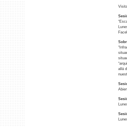
Visit
Sesi
“Esca
Lunes
Face
Sobre
“Infr
situa
situa
“arqu
allá 
nuest
Sesi
Abier
Sesi
Lune
Sesi
Lune