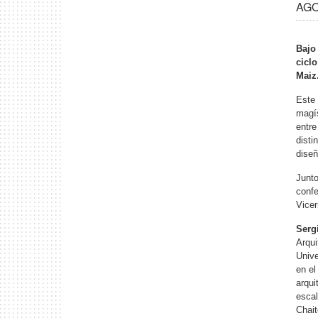
AGO 
Bajo 
ciclo
Maiz
Este 
magís
entre
disti
diseñ
Junto
confe
Vicer
Serg
Arqui
Unive
en el
arqui
escal
Chait