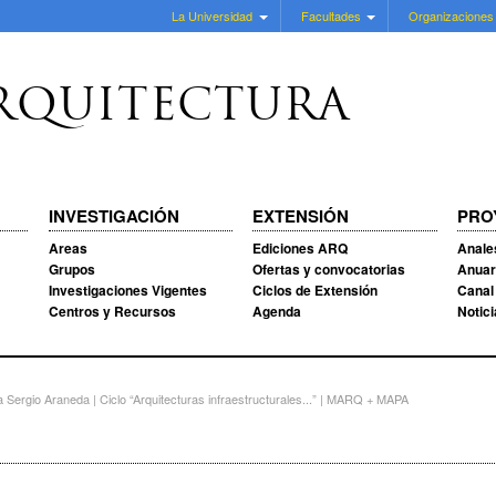
La Universidad
Facultades
Organizaciones
RQUITECTURA
INVESTIGACIÓN
EXTENSIÓN
PRO
Areas
Ediciones ARQ
Anale
Grupos
Ofertas y convocatorias
Anuar
Investigaciones Vigentes
Ciclos de Extensión
Canal
Centros y Recursos
Agenda
Notic
ergio Araneda | Ciclo “Arquitecturas infraestructurales...” | MARQ + MAPA