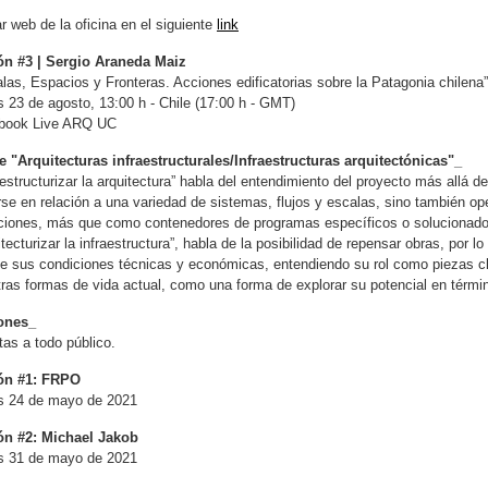
ar web de la oficina en el siguiente
link
ón #3 | Sergio Araneda Maiz
las, Espacios y Fronteras. Acciones edificatorias sobre la Patagonia chilena”
 23 de agosto, 13:00 h - Chile (17:00 h - GMT)
book Live ARQ UC
 "Arquitecturas infraestructurales/Infraestructuras arquitectónicas"_
aestructurizar la arquitectura” habla del entendimiento del proyecto más allá 
rse en relación a una variedad de sistemas, flujos y escalas, sino también op
ciones, más que como contenedores de programas específicos o solucionador
itecturizar la infraestructura”, habla de la posibilidad de repensar obras, por
de sus condiciones técnicas y económicas, entendiendo su rol como piezas cl
ras formas de vida actual, como una forma de explorar su potencial en términ
ones_
tas a todo público.
ón #1: FRPO
s 24 de mayo de 2021
ón #2: Michael Jakob
s 31 de mayo de 2021