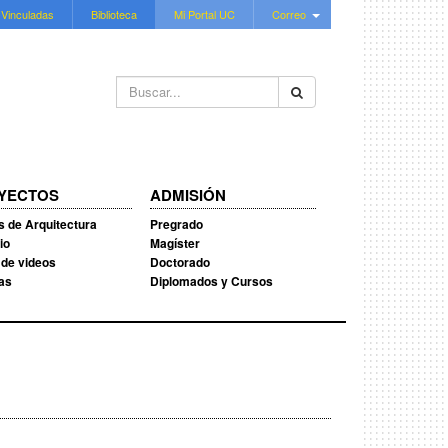
 Vinculadas
Biblioteca
Mi Portal UC
Correo
Buscar...
YECTOS
ADMISIÓN
s de Arquitectura
Pregrado
io
Magíster
 de videos
Doctorado
ias
Diplomados y Cursos