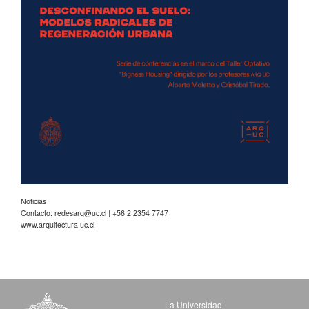
Noticias
Contacto:
redesarq@uc.cl
| +56 2 2354 7747
www.arquitectura.uc.cl
La Universidad