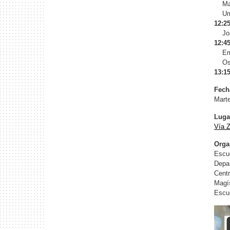
Manu
Umbe
12:25
Joaq
12:45
Emil
Osval
13:15
Fech
Marte
Luga
Vía 
Orga
Escu
Depar
Centr
Magís
Escue