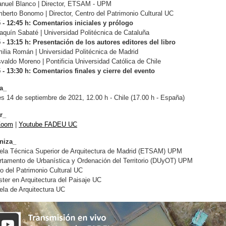
el Blanco | Director, ETSAM - UPM
rto Bonomo | Director, Centro del Patrimonio Cultural UC
 - 12:45 h: Comentarios iniciales y prólogo
uín Sabaté | Universidad Politécnica de Cataluña
 - 13:15 h: Presentación de los autores editores del libro
ia Román | Universidad Politécnica de Madrid
do Moreno | Pontificia Universidad Católica de Chile
 - 13:30 h: Comentarios finales y cierre del evento
a_
s 14 de septiembre de 2021, 12.00 h - Chile (17.00 h - España)
r_
Zoom
|
Youtube FADEU UC
niza_
ela Técnica Superior de Arquitectura de Madrid (ETSAM) UPM
tamento de Urbanística y Ordenación del Territorio (DUyOT) UPM
o del Patrimonio Cultural UC
ter en Arquitectura del Paisaje UC
la de Arquitectura UC