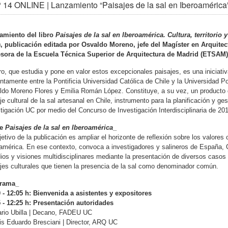
 14 ONLINE | Lanzamiento “Paisajes de la sal en Iberoaméri
amiento del libro
Paisajes de la sal en Iberoamérica. Cultura, territorio 
), publicación editada por Osvaldo Moreno,
jefe del Magíster en Arquite
esora de la Escuela Técnica Superior de Arquitectura de Madrid (ETSAM)
bro, que estudia y pone en valor estos excepcionales paisajes, es una iniciati
ntamente entre la Pontificia Universidad Católica de Chile y la Universidad Po
do Moreno Flores y Emilia Román López. Constituye, a su vez, un producto de
je cultural de la sal artesanal en Chile, instrumento para la planificación y ges
tigación UC por medio del Concurso de Investigación Interdisciplinaria de 20
re
Paisajes de la sal en Iberoamérica
_
jetivo de la publicación es ampliar el horizonte de reflexión sobre los valores
américa. En ese contexto, convoca a investigadores y salineros de España, C
ios y visiones multidisciplinares mediante la presentación de diversos caso
jes culturales que tienen la presencia de la sal como denominador común.
rama_
 - 12:05 h: Bienvenida a asistentes y expositores
 - 12:25 h: Presentación autoridades
o Ubilla | Decano, FADEU UC
 Eduardo Bresciani | Director, ARQ UC