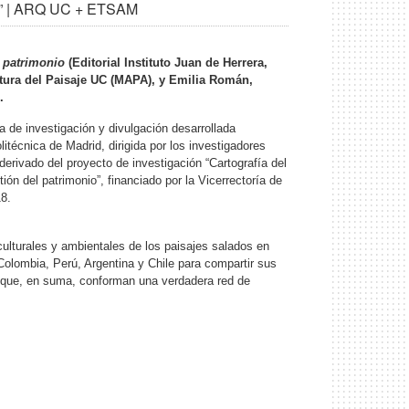
ca” | ARQ UC + ETSAM
y patrimonio
(Editorial Instituto Juan de Herrera,
ctura del Paisaje UC (MAPA), y
Emilia Román,
.
va de investigación y divulgación desarrollada
litécnica de Madrid, dirigida por los investigadores
rivado del proyecto de investigación “Cartografía del
tión del patrimonio”, financiado por la Vicerrectoría de
18.
 culturales y ambientales de los paisajes salados en
olombia, Perú, Argentina y Chile para compartir sus
s que, en suma, conforman una verdadera red de