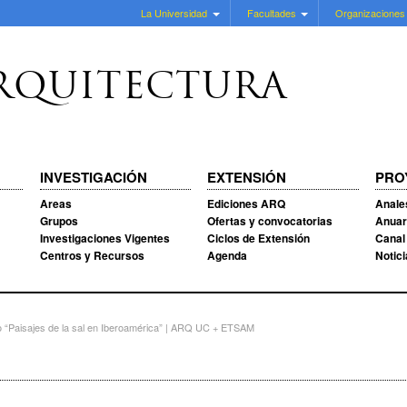
La Universidad
Facultades
Organizaciones
RQUITECTURA
INVESTIGACIÓN
EXTENSIÓN
PRO
Areas
Ediciones ARQ
Anale
Grupos
Ofertas y convocatorias
Anuar
Investigaciones Vigentes
Ciclos de Extensión
Canal
Centros y Recursos
Agenda
Notic
“Paisajes de la sal en Iberoamérica” | ARQ UC + ETSAM