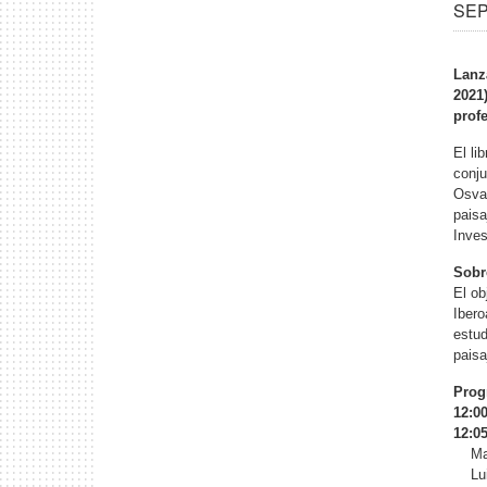
SEP
Lanz
2021
prof
El li
conju
Osval
paisa
Inves
Sob
El ob
Ibero
estud
paisa
Prog
12:00
12:05
Mari
Luis