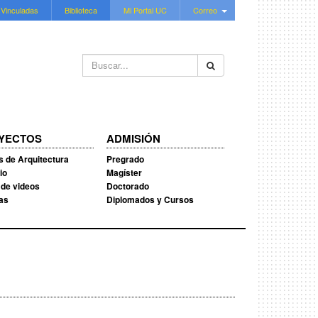
 Vinculadas
Biblioteca
Mi Portal UC
Correo
Buscar...
YECTOS
ADMISIÓN
s de Arquitectura
Pregrado
io
Magíster
 de videos
Doctorado
ias
Diplomados y Cursos