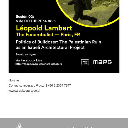
Noticias
Contacto:
redesarq@uc.cl
| +56 2 2354 7747
www.arquitectura.uc.cl