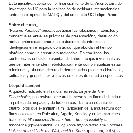
Esta iniciativa cuenta con el financiamiento de la Vicerrectoría de
Investigación UC para la realización de webinars internacionales,
junto con el apoyo del MARQ y del arquitecto UC Felipe Pizarro.
Sobre el curso_
“Futuros Pasados” busca cuestionar las relaciones materiales y
conceptuales entre las prácticas de preservación y destrucción,
ambas entendidas como manifestaciones de intenciones
ideológicas en el espacio construido, que abordan el tiempo
histórico como un constructo moldeable. En esa línea, las
conferencias del ciclo presentan distintos trabajos investigativos
que permiten entender metodológicamente cómo visualizar estas
relaciones y situarlas dentro de determinados procesos históricos,
culturales y geopolíticos a través de casos de estudio específicos.
Léopold Lambert
Arquitecto radicado en Francia, es redactor jefe de
The
Funambulist
, una revista bimestral impresa y en línea dedicada a
la política del espacio y de los cuerpos. También es autor de
cuatro libros que examinan la militarización de la arquitectura con
fines coloniales en Palestina, Argelia, Kanaky y en las banlieues
francesas:
Weaponized Architecture: The Impossibility of
Innocence
(dpr-barcelona, 2012);
Topie Impitoyable: The Corporeal
Politics of the Cloth, the Wall, and the Street
(punctum, 2015);
La