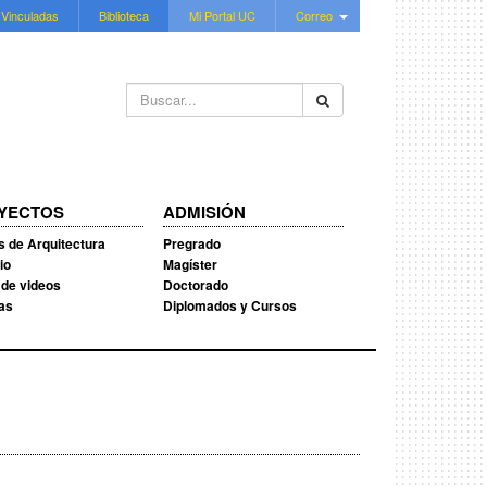
 Vinculadas
Biblioteca
Mi Portal UC
Correo
Buscar...
YECTOS
ADMISIÓN
s de Arquitectura
Pregrado
io
Magíster
 de videos
Doctorado
ias
Diplomados y Cursos