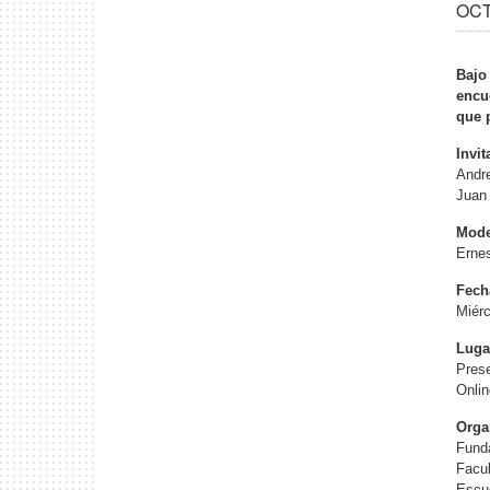
OCT
Bajo 
encu
que 
Invi
Andre
Juan 
Mode
Erne
Fech
Miérc
Luga
Prese
Onli
Orga
Funda
Facul
Escue