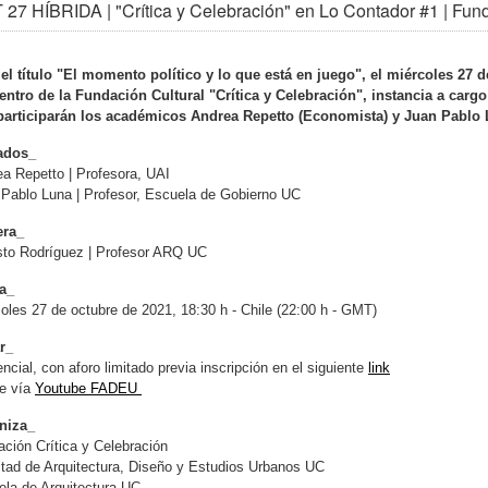
 27 HÍBRIDA | "Crítica y Celebración" en Lo Contador #1 | 
el título "El momento político y lo que está en juego", el miércoles 27 
entro de la Fundación Cultural "Crítica y Celebración", instancia a car
participarán los académicos Andrea Repetto (Economista) y Juan Pablo Lu
tados_
a Repetto | Profesora, UAI
Pablo Luna | Profesor, Escuela de Gobierno UC
ra_
sto Rodríguez | Profesor ARQ UC
a_
oles 27 de octubre de 2021, 18:30 h - Chile (22:00 h - GMT)
r_
ncial, con aforo limitado previa inscripción en el siguiente
link
ne vía
Youtube FADEU
niza_
ción Crítica y Celebración
tad de Arquitectura, Diseño y Estudios Urbanos UC
la de Arquitectura UC