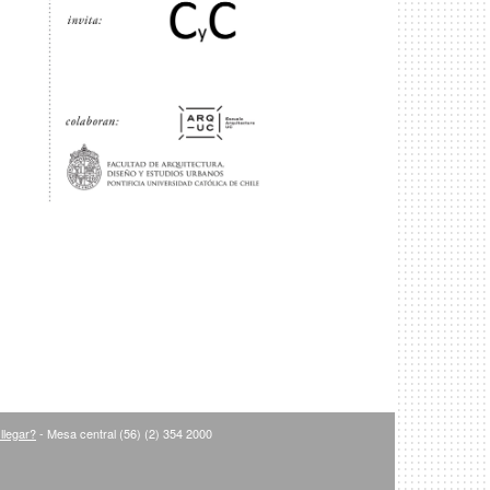
llegar?
- Mesa central (56) (2) 354 2000