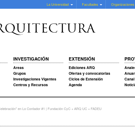
La Universidad
Facultades
Organizaciones
RQUITECTURA
INVESTIGACIÓN
EXTENSIÓN
PRO
Areas
Ediciones ARQ
Anale
Grupos
Ofertas y convocatorias
Anuar
Investigaciones Vigentes
Ciclos de Extensión
Canal
Centros y Recursos
Agenda
Notic
 Celebración" en Lo Contador #1 | Fundación CyC + ARQ UC + FADEU