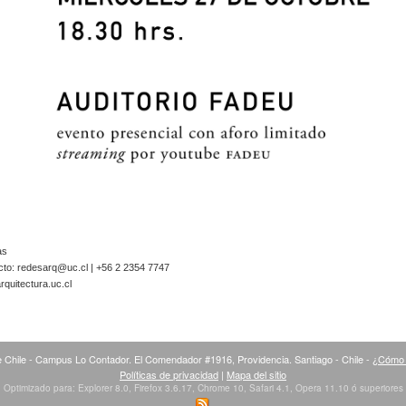
as
cto:
redesarq@uc.cl
| +56 2 2354 7747
quitectura.uc.cl
 Chile - Campus Lo Contador. El Comendador #1916, Providencia. Santiago - Chile -
¿Cómo 
Políticas de privacidad
|
Mapa del sitio
Optimizado para: Explorer 8.0, Firefox 3.6.17, Chrome 10, Safari 4.1, Opera 11.10 ó superiores