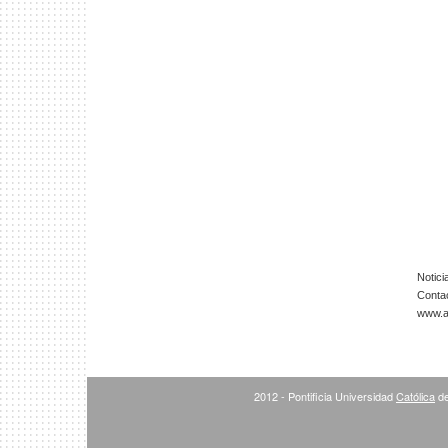
Notici
Conta
www.ar
2012 - Pontificia Universidad
Católica
de