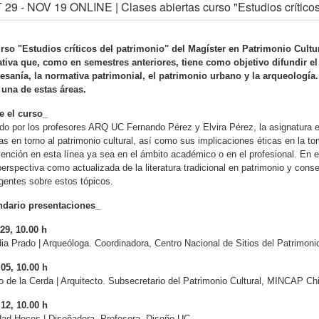
29 - NOV 19 ONLINE | Clases abiertas curso "Estudios crítico
rso "Estudios críticos del patrimonio" del Magíster en Patrimonio Cultur
iativa que, como en semestres anteriores, tiene como objetivo difundir e
tesanía, la normativa patrimonial, el patrimonio urbano y la arqueología.
 una de estas áreas.
e el curso_
do por los profesores ARQ UC Fernando Pérez y Elvira Pérez, la asignatura es
cas en torno al patrimonio cultural, así como sus implicaciones éticas en la 
vención en esta línea ya sea en el ámbito académico o en el profesional. En e
perspectiva como actualizada de la literatura tradicional en patrimonio y con
entes sobre estos tópicos.
ndario presentaciones_
29, 10.00 h
ia Prado | Arqueóloga. Coordinadora, Centro Nacional de Sitios del Patrimon
05, 10.00 h
o de la Cerda | Arquitecto. Subsecretario del Patrimonio Cultural, MINCAP Chi
12, 10.00 h
dad Hoces | Diseñadora. Profesora, Diseño UC