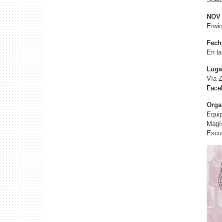
NOV 
Erwin
Fech
En la
Luga
Vía Z
Face
Orga
Equip
Magís
Escue