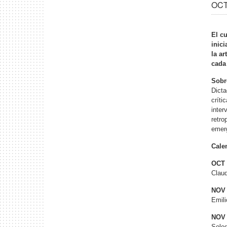
OCT 
El cu
inic
la ar
cada
Sobr
Dicta
críti
inter
retro
emerg
Cale
OCT 
Claud
NOV 
Emili
NOV 
Sole