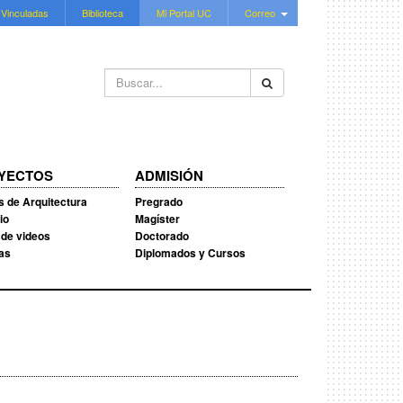
 Vinculadas
Biblioteca
Mi Portal UC
Correo
Buscar...
YECTOS
ADMISIÓN
s de Arquitectura
Pregrado
io
Magíster
 de videos
Doctorado
ias
Diplomados y Cursos