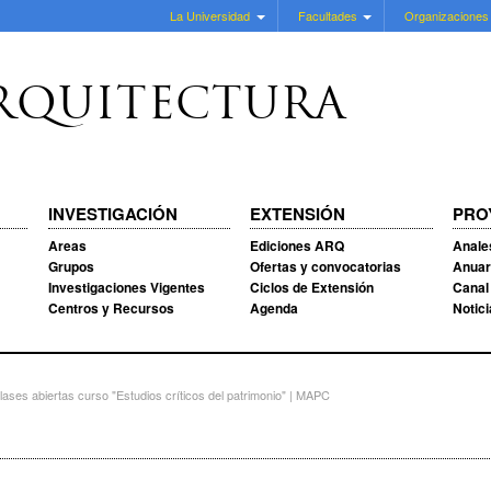
La Universidad
Facultades
Organizaciones
RQUITECTURA
INVESTIGACIÓN
EXTENSIÓN
PRO
Areas
Ediciones ARQ
Anale
Grupos
Ofertas y convocatorias
Anuar
Investigaciones Vigentes
Ciclos de Extensión
Canal
Centros y Recursos
Agenda
Notic
es abiertas curso "Estudios críticos del patrimonio" | MAPC