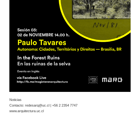
Noticias
Contacto:
redesarq@uc.cl
| +56 2 2354 7747
www.arquitectura.uc.cl