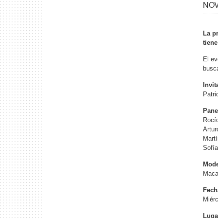
NOV 
La p
tien
El ev
busca
Invi
Patri
Pane
Rocí
Artur
Martí
Sofía
Mode
Maca
Fech
Miérc
Luga