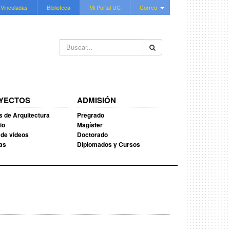
 Vinculadas
Biblioteca
Mi Portal UC
Correo
Buscar...
YECTOS
ADMISIÓN
s de Arquitectura
Pregrado
io
Magíster
 de videos
Doctorado
ias
Diplomados y Cursos