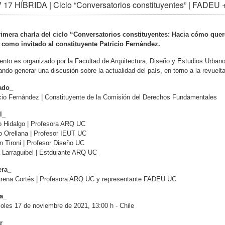
17 HÍBRIDA | Ciclo “Conversatorios constituyentes” | FADEU 
rimera charla del ciclo “Conversatorios constituyentes: Hacia cómo quere
e como invitado al constituyente Patricio Fernández.
ento es organizado por la Facultad de Arquitectura, Diseño y Estudios Urbano
ndo generar una discusión sobre la actualidad del país, en torno a la revuelta
tado_
cio Fernández | Constituyente de la Comisión del Derechos Fundamentales
l_
o Hidalgo | Profesora ARQ UC
o Orellana | Profesor IEUT UC
n Tironi | Profesor Diseño UC
 Larraguibel | Estduiante ARQ UC
ra_
rena Cortés | Profesora ARQ UC y representante FADEU UC
a_
oles 17 de noviembre de 2021, 13:00 h - Chile
r_