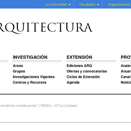
La Universidad
Facultades
Organizaciones
RQUITECTURA
INVESTIGACIÓN
EXTENSIÓN
PRO
Areas
Ediciones ARQ
Anale
Grupos
Ofertas y convocatorias
Anuar
Investigaciones Vigentes
Ciclos de Extensión
Canal
Centros y Recursos
Agenda
Notic
ersatorios constituyentes” | FADEU + CT Lo Contador