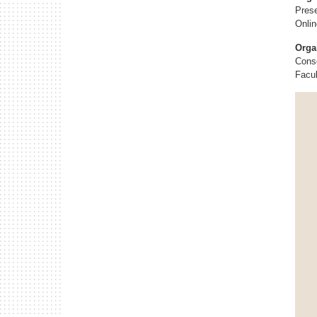
Prese
Onli
Orga
Conse
Facul