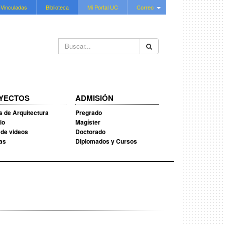
 Vinculadas
Biblioteca
Mi Portal UC
Correo
Buscar...
YECTOS
ADMISIÓN
s de Arquitectura
Pregrado
io
Magíster
 de videos
Doctorado
ias
Diplomados y Cursos