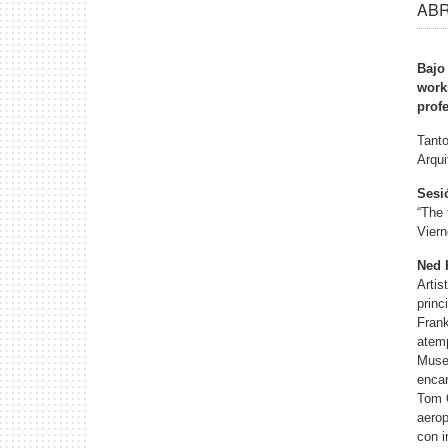
ABR
Bajo 
work
prof
Tanto
Arqui
Sesi
“The 
Viern
Ned 
Artis
princ
Frank
atemp
Museo
encar
Tom O
aerop
con i