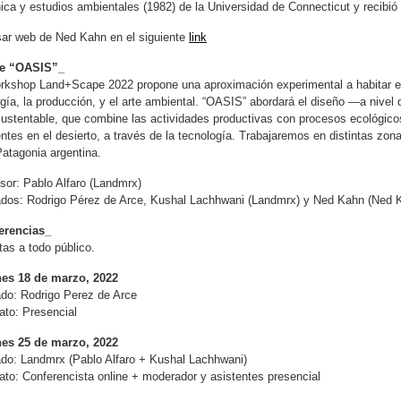
ica y estudios ambientales (1982) de la Universidad de Connecticut y recibi
sar web de Ned Kahn en el siguiente
link
e “OASIS”_
rkshop Land+Scape 2022 propone una aproximación experimental a habitar en 
gía, la producción, y el arte ambiental. “OASIS” abordará el diseño —a nivel
ustentable, que combine las actividades productivas con procesos ecológicos
ntes en el desierto, a través de la tecnología. Trabajaremos en distintas zona
Patagonia argentina.
sor: Pablo Alfaro (Landmrx)
ados: Rodrigo Pérez de Arce, Kushal Lachhwani (Landmrx) y Ned Kahn (Ned 
erencias_
tas a todo público.
nes 18 de marzo, 2022
ado: Rodrigo Perez de Arce
to: Presencial
nes 25 de marzo, 2022
ado: Landmrx (Pablo Alfaro + Kushal Lachhwani)
to: Conferencista online + moderador y asistentes presencial