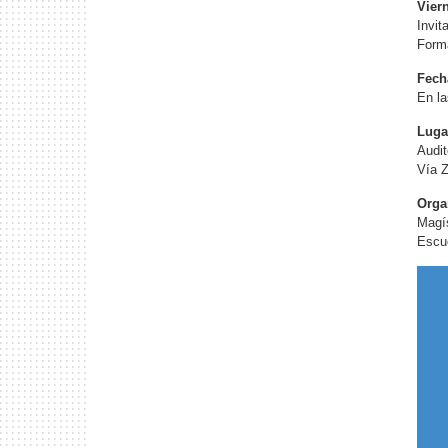
Viern
Invit
Forma
Fech
En la
Luga
Audit
Vía Z
Orga
Magís
Escue