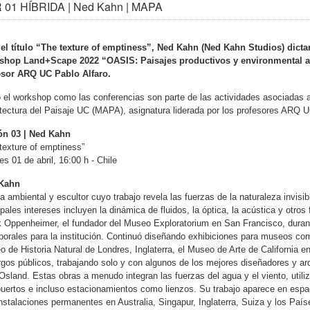
 01 HÍBRIDA | Ned Kahn | MAPA
el título “The texture of emptiness”, Ned Kahn (Ned Kahn Studios) dictará
shop Land+Scape 2022 “OASIS: Paisajes productivos y environmental art
esor ARQ UC Pablo Alfaro.
 el workshop como las conferencias son parte de las actividades asociadas a
tectura del Paisaje UC (MAPA), asignatura liderada por los profesores ARQ U
ón 03 | Ned Kahn
texture of emptiness”
es 01 de abril, 16:00 h - Chile
Kahn
ta ambiental y escultor cuyo trabajo revela las fuerzas de la naturaleza invisi
ipales intereses incluyen la dinámica de fluidos, la óptica, la acústica y otr
 Oppenheimer, el fundador del Museo Exploratorium en San Francisco, duran
orales para la institución. Continuó diseñando exhibiciones para museos com
 de Historia Natural de Londres, Inglaterra, el Museo de Arte de California
gos públicos, trabajando solo y con algunos de los mejores diseñadores y a
sland. Estas obras a menudo integran las fuerzas del agua y el viento, utiliz
uertos e incluso estacionamientos como lienzos. Su trabajo aparece en espa
nstalaciones permanentes en Australia, Singapur, Inglaterra, Suiza y los País