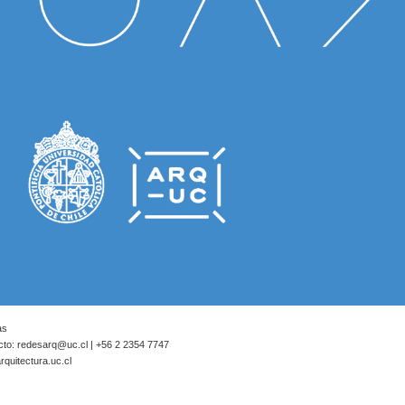
as
cto:
redesarq@uc.cl
| +56 2 2354 7747
quitectura.uc.cl