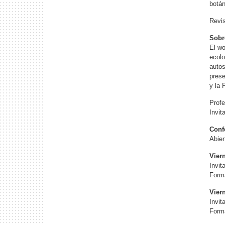
botán
Revi
Sobr
El wo
ecolo
autos
prese
y la 
Profe
Invit
Conf
Abier
Vier
Invit
Forma
Vier
Invit
Forma