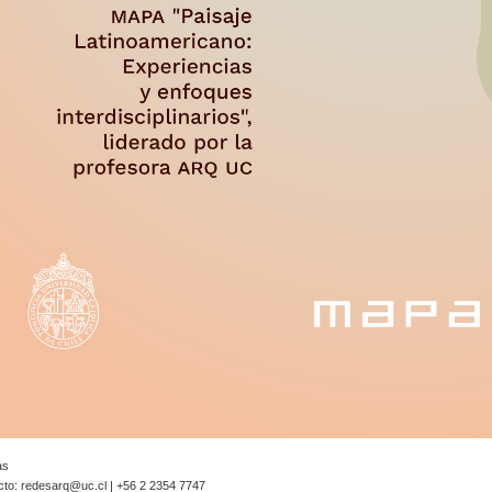
as
cto:
redesarq@uc.cl
| +56 2 2354 7747