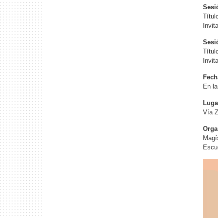
Sesió
Títu
Invit
Sesió
Títul
Invit
Fech
En la
Luga
Vía Z
Orga
Magís
Escue