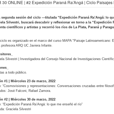
30 ONLINE | #2 Expedición Paraná Ra’Angá | Ciclo Paisajes
a segunda sesión del ciclo —titulada “Expedición Paraná Ra’Angá: lo qu
ela Silvestri, buscará descubrir y reflexionar en torno a la “Expedición
enta científicos y artistas y recorrió los ríos de La Plata, Paraná y Pa
.
ciclo es organizado en el marco del curso MAPA "Paisaje Latinoamericano: Exp
a profesora ARQ UC Javiera Infante.
sitores_
ela Silvestri | Investigadora del Consejo Nacional de Investigaciones Científ
ones_
tas a todo público.
ón #1 | Miércoles 23 de marzo, 2022
o: “Cosmovisiones y representaciones: Conversaciones cruzadas entre filosofía
ados: José Falconi, Rafael Zamora.
ón #2 | Miércoles 30 de marzo, 2022
o: “Expedición Paraná Ra’Angá: lo que me enseñó el río”
ada: Graciela Silvestri