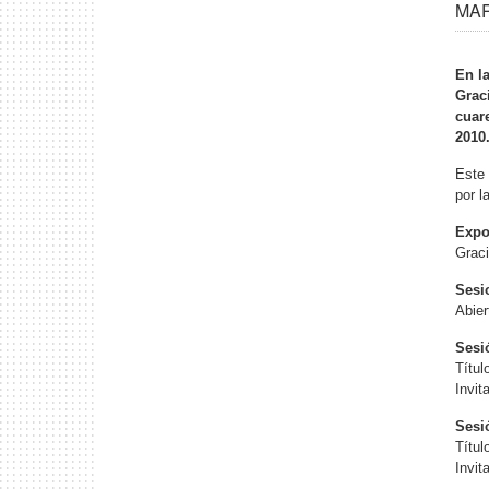
MAR 
En l
Graci
cuar
2010
Este 
por l
Expo
Graci
Sesi
Abier
Sesi
Títul
Invit
Sesi
Títul
Invit