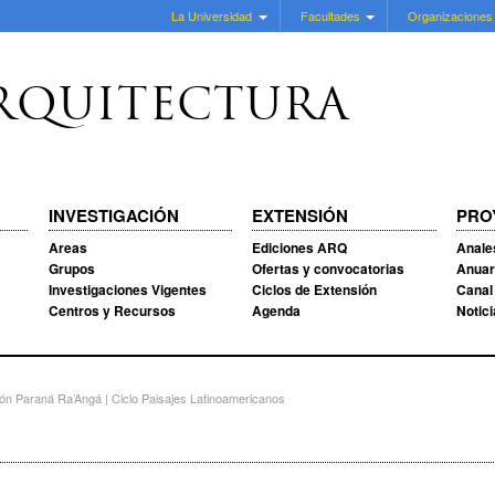
La Universidad
Facultades
Organizaciones
RQUITECTURA
INVESTIGACIÓN
EXTENSIÓN
PRO
Areas
Ediciones ARQ
Anale
Grupos
Ofertas y convocatorias
Anuar
Investigaciones Vigentes
Ciclos de Extensión
Canal
Centros y Recursos
Agenda
Notic
n Paraná Ra’Angá | Ciclo Paisajes Latinoamericanos