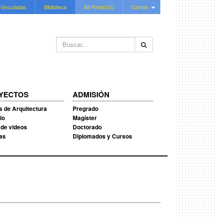
 Vinculadas
Biblioteca
Mi Portal UC
Correo
Buscar...
YECTOS
ADMISIÓN
s de Arquitectura
Pregrado
io
Magíster
 de videos
Doctorado
ias
Diplomados y Cursos