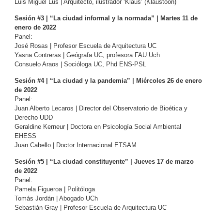
Luis Miguel Lus | Arquitecto, ilustrador ‘Klaus’ (Klaustoon)
Sesión #3 | “La ciudad informal y la normada” | Martes 11 de
enero de 2022
Panel:
José Rosas | Profesor Escuela de Arquitectura UC
Yasna Contreras | Geógrafa UC, profesora FAU Uch
Consuelo Araos | Socióloga UC, Phd ENS-PSL
Sesión #4 | “La ciudad y la pandemia” | Miércoles 26 de enero
de 2022
Panel:
Juan Alberto Lecaros | Director del Observatorio de Bioética y
Derecho UDD
Geraldine Kerneur | Doctora en Psicología Social Ambiental
EHESS
Juan Cabello | Doctor Internacional ETSAM
Sesión #5 | “La ciudad constituyente” | Jueves 17 de marzo
de 2022
Panel:
Pamela Figueroa | Politóloga
Tomás Jordán | Abogado UCh
Sebastián Gray | Profesor Escuela de Arquitectura UC