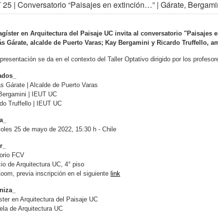
25 | Conversatorio “Paisajes en extinción…” | Gárate, Bergamin
gíster en Arquitectura del Paisaje UC invita al conversatorio "Paisajes e
s Gárate, alcalde de Puerto Varas; Kay Bergamini y Ricardo Truffello, 
presentación se da en el contexto del Taller Optativo dirigido por los profes
tados_
 Gárate | Alcalde de Puerto Varas
Bergamini | IEUT UC
do Truffello | IEUT UC
a_
oles 25 de mayo de 2022, 15:30 h - Chile
r_
torio FCV
cio de Arquitectura UC, 4° piso
oom, previa inscripción en el siguiente
link
niza_
ter en Arquitectura del Paisaje UC
la de Arquitectura UC