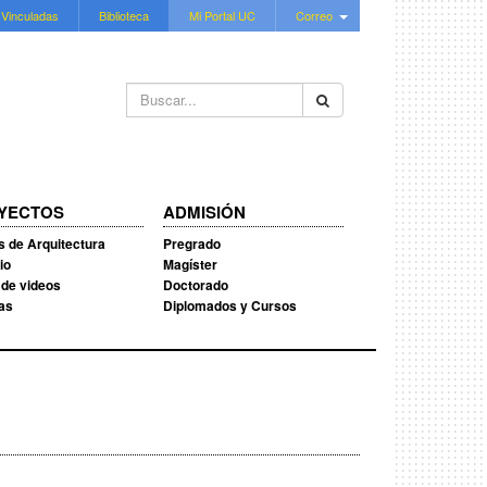
 Vinculadas
Biblioteca
Mi Portal UC
Correo
Buscar...
YECTOS
ADMISIÓN
s de Arquitectura
Pregrado
io
Magíster
 de videos
Doctorado
ias
Diplomados y Cursos