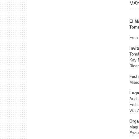
MAY 
El Ma
Tomá
Esta 
Invi
Tomás
Kay 
Ricar
Fech
Miérc
Luga
Audi
Edifi
Vía Z
Orga
Magís
Escue