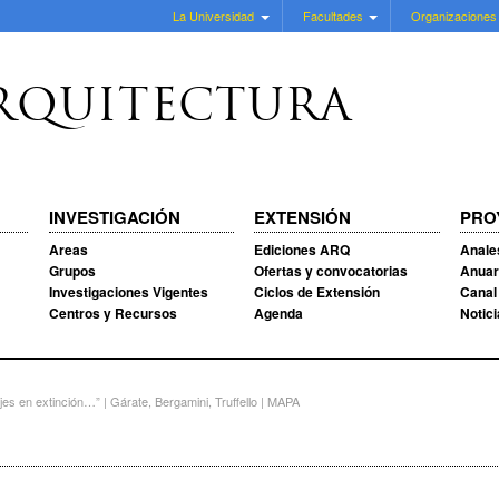
La Universidad
Facultades
Organizaciones
RQUITECTURA
INVESTIGACIÓN
EXTENSIÓN
PRO
Areas
Ediciones ARQ
Anale
Grupos
Ofertas y convocatorias
Anuar
Investigaciones Vigentes
Ciclos de Extensión
Canal
Centros y Recursos
Agenda
Notic
es en extinción…” | Gárate, Bergamini, Truffello | MAPA